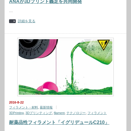
ANAが3Dプリント義足を共同開発
…
詳細を見る
2016-8-22
フィラメント・材料
,
最新情報
3DPrinting
,
3Dプリンティング
,
filament
,
テクノロジー
,
フィラメント
耐薬品性フィラメント「イグリデュールC210」