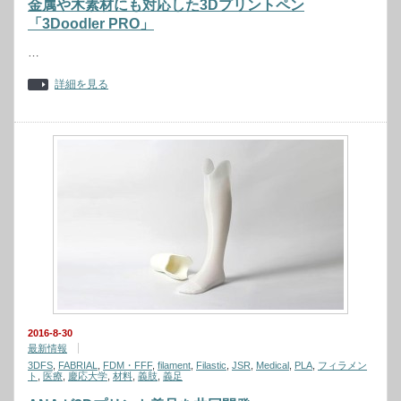
金属や木素材にも対応した3Dプリントペン
「3Doodler PRO」
…
詳細を見る
2016-8-30
最新情報
3DFS
,
FABRIAL
,
FDM・FFF
,
filament
,
Filastic
,
JSR
,
Medical
,
PLA
,
フィラメン
ト
,
医療
,
慶応大学
,
材料
,
義肢
,
義足