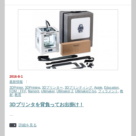
2016-8-1
最新情報
3DPrinter
,
3DPrinting
,
3Dプリンター
,
3Dプリンティング
,
Apple
,
Education
,
FDM・FFF
,
filament
,
Ultimaker
,
Ultimaker 2
,
Ultimaker2 Go
,
フィラメント
,
教
材
,
教育
3Dプリンタを背負ってお出掛け！
…
詳細を見る