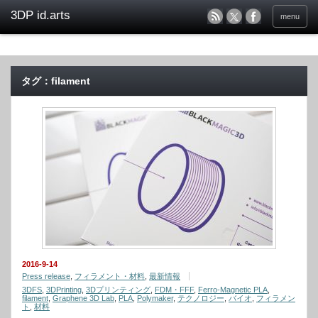
menu
タグ：filament
2016-9-14
Press release
,
フィラメント・材料
,
最新情報
3DFS
,
3DPrinting
,
3Dプリンティング
,
FDM・FFF
,
Ferro-Magnetic PLA
,
filament
,
Graphene 3D Lab
,
PLA
,
Polymaker
,
テクノロジー
,
バイオ
,
フィラメン
ト
,
材料