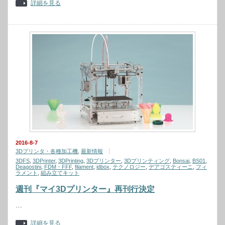
詳細を見る
2016-8-7
3Dプリンタ・各種加工機
,
最新情報
3DFS
,
3DPrinter
,
3DPrinting
,
3Dプリンター
,
3Dプリンティング
,
Bonsai
,
BS01
,
Deagostini
,
FDM・FFF
,
filament
,
idbox
,
テクノロジー
,
デアゴスティーニ
,
フィ
ラメント
,
組み立てキット
週刊『マイ3Dプリンター』再刊行決定
…
詳細を見る