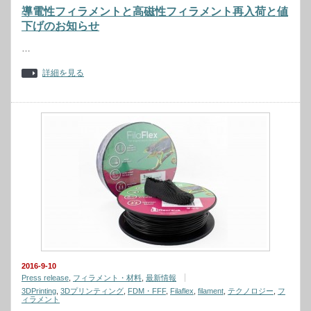
導電性フィラメントと高磁性フィラメント再入荷と値
下げのお知らせ
…
詳細を見る
2016-9-10
Press release
,
フィラメント・材料
,
最新情報
3DPrinting
,
3Dプリンティング
,
FDM・FFF
,
Filaflex
,
filament
,
テクノロジー
,
フ
ィラメント