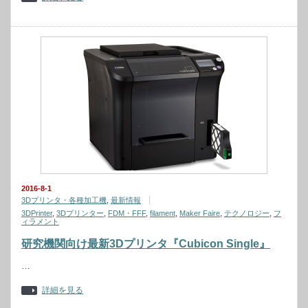
2016-8-1
3Dプリンタ・各種加工機
,
最新情報
3DPrinter
,
3Dプリンター
,
FDM・FFF
,
filament
,
Maker Faire
,
テクノロジー
,
フ
ィラメント
研究機関向け最新3Dプリンタ『Cubicon Single』
…
詳細を見る