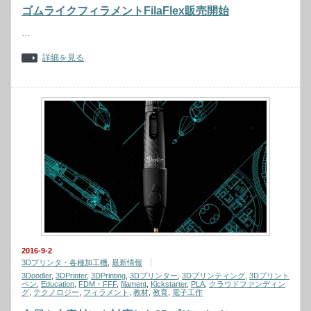
ゴムライクフィラメントFilaFlex販売開始
…
詳細を見る
2016-9-2
3Dプリンタ・各種加工機
,
最新情報
3Doodler
,
3DPrinter
,
3DPrinting
,
3Dプリンター
,
3Dプリンティング
,
3Dプリント
ペン
,
Education
,
FDM・FFF
,
filament
,
Kickstarter
,
PLA
,
クラウドファンディン
グ
,
テクノロジー
,
フィラメント
,
教材
,
教育
,
電子工作