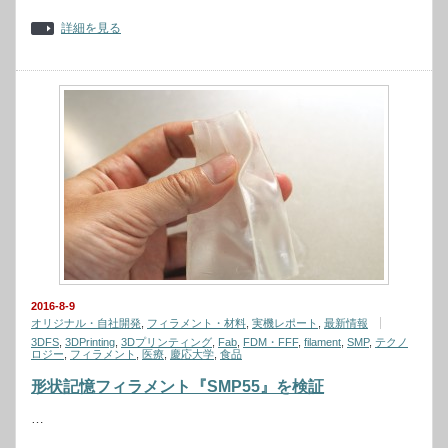
詳細を見る
2016-8-9
オリジナル・自社開発
,
フィラメント・材料
,
実機レポート
,
最新情報
3DFS
,
3DPrinting
,
3Dプリンティング
,
Fab
,
FDM・FFF
,
filament
,
SMP
,
テクノ
ロジー
,
フィラメント
,
医療
,
慶応大学
,
食品
形状記憶フィラメント『SMP55』を検証
…