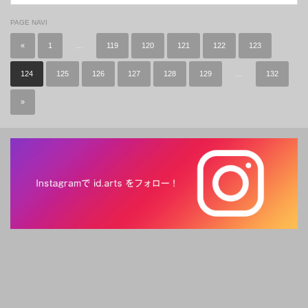
PAGE NAVI
«
1
…
119
120
121
122
123
124
125
126
127
128
129
…
132
»