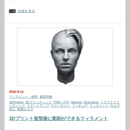
…
詳細を見る
2016-8-12
フィラメント・材料
,
最新情報
3DPrinting
,
3Dプリンティング
,
FDM・FFF
,
filament
,
Kickstarter
,
クラウドファ
ンディング
,
スタートアップ
,
テクノロジー
,
フィギュア
,
フィラメント
,
仕上げ
加工
,
表面仕上げ
3Dプリント造型後に彫刻ができるフィラメント
…