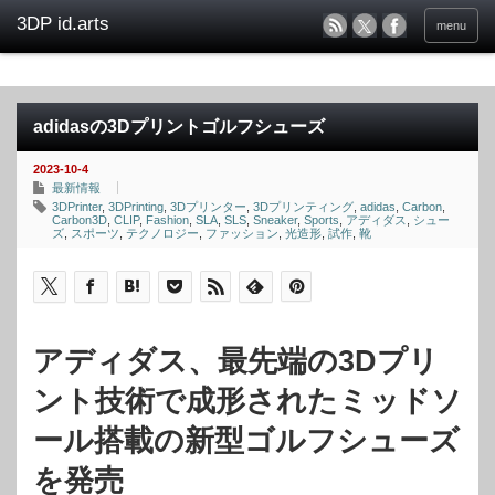
menu
adidasの3Dプリントゴルフシューズ
2023-10-4
最新情報
3DPrinter
,
3DPrinting
,
3Dプリンター
,
3Dプリンティング
,
adidas
,
Carbon
,
Carbon3D
,
CLIP
,
Fashion
,
SLA
,
SLS
,
Sneaker
,
Sports
,
アディダス
,
シュー
ズ
,
スポーツ
,
テクノロジー
,
ファッション
,
光造形
,
試作
,
靴
アディダス、最先端の3Dプリ
ント技術で成形されたミッドソ
ール搭載の新型ゴルフシューズ
を発売