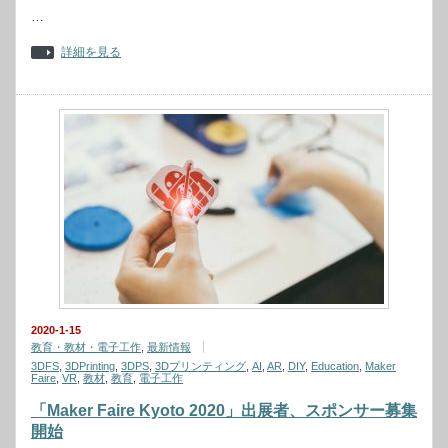
…
詳細を見る
2020-1-15
教育・教材・電子工作
,
最新情報
3DFS
,
3DPrinting
,
3DPS
,
3Dプリンティング
,
AI
,
AR
,
DIY
,
Education
,
Maker
Faire
,
VR
,
教材
,
教育
,
電子工作
「Maker Faire Kyoto 2020」出展者、スポンサー募集
開始