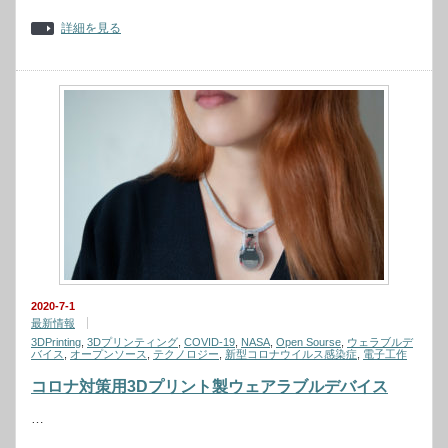
詳細を見る
2020-7-1
最新情報
3DPrinting
,
3Dプリンティング
,
COVID-19
,
NASA
,
Open Sourse
,
ウェラブルデ
バイス
,
オープンソース
,
テクノロジー
,
新型コロナウイルス感染症
,
電子工作
コロナ対策用3Dプリント製ウェアラブルデバイス
…