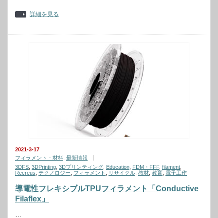
詳細を見る
2021-3-17
フィラメント・材料
,
最新情報
3DFS
,
3DPrinting
,
3Dプリンティング
,
Education
,
FDM・FFF
,
filament
,
Recreus
,
テクノロジー
,
フィラメント
,
リサイクル
,
教材
,
教育
,
電子工作
導電性フレキシブルTPUフィラメント「Conductive
Filaflex」
…