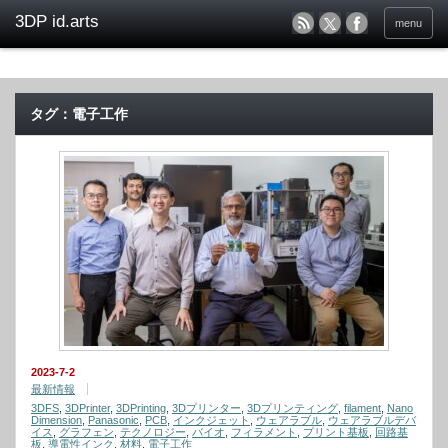
menu
タグ：電子工作
2023-7-2
最新情報
3DFS
,
3DPrinter
,
3DPrinting
,
3Dプリンター
,
3Dプリンティング
,
filament
,
Nano
Dimension
,
Panasonic
,
PCB
,
インクジェット
,
ウェアラブル
,
ウェアラブルデバ
イス
,
グラフェン
,
テクノロジー
,
バイオ
,
フィラメント
,
プリント基板
,
回路基
板
,
導電性インク
,
材料
,
電子工作