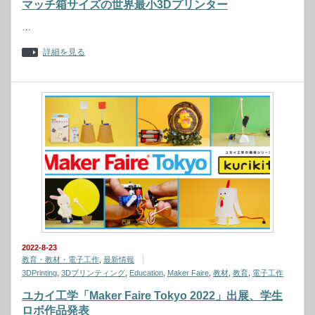
マッチ箱サイズの世界最小3Dプリンター
…
詳細を見る
2022-8-23
教育・教材・電子工作
,
最新情報
3DPrinting
,
3Dプリンティング
,
Education
,
Maker Faire
,
教材
,
教育
,
電子工作
ユカイ工学「Maker Faire Tokyo 2022」出展、学生
ロボ作品発表