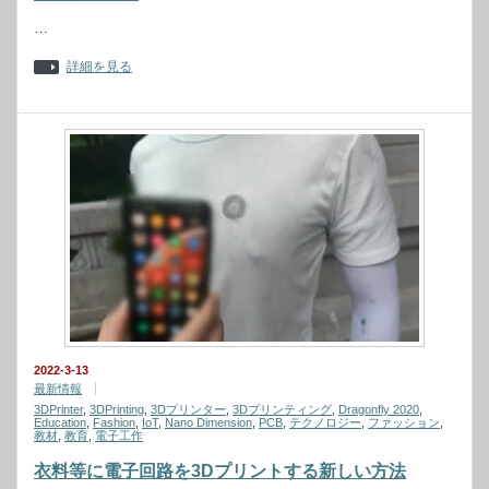
…
詳細を見る
2022-3-13
最新情報
3DPrinter
,
3DPrinting
,
3Dプリンター
,
3Dプリンティング
,
Dragonfly 2020
,
Education
,
Fashion
,
IoT
,
Nano Dimension
,
PCB
,
テクノロジー
,
ファッション
,
教材
,
教育
,
電子工作
衣料等に電子回路を3Dプリントする新しい方法