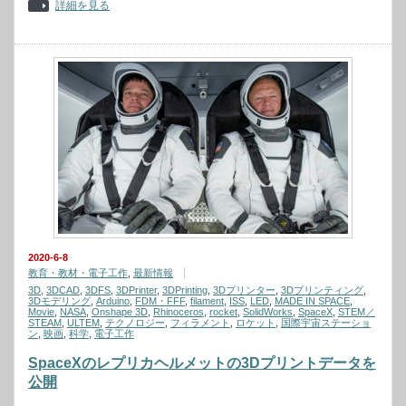
詳細を見る
2020-6-8
教育・教材・電子工作
,
最新情報
3D
,
3DCAD
,
3DFS
,
3DPrinter
,
3DPrinting
,
3Dプリンター
,
3Dプリンティング
,
3Dモデリング
,
Arduino
,
FDM・FFF
,
filament
,
ISS
,
LED
,
MADE IN SPACE
,
Movie
,
NASA
,
Onshape 3D
,
Rhinoceros
,
rocket
,
SolidWorks
,
SpaceX
,
STEM／
STEAM
,
ULTEM
,
テクノロジー
,
フィラメント
,
ロケット
,
国際宇宙ステーショ
ン
,
映画
,
科学
,
電子工作
SpaceXのレプリカヘルメットの3Dプリントデータを
公開