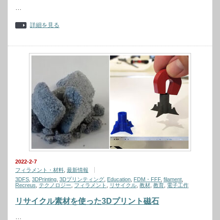
…
詳細を見る
2022-2-7
フィラメント・材料
,
最新情報
3DFS
,
3DPrinting
,
3Dプリンティング
,
Education
,
FDM・FFF
,
filament
,
Recreus
,
テクノロジー
,
フィラメント
,
リサイクル
,
教材
,
教育
,
電子工作
リサイクル素材を使った3Dプリント磁石
…