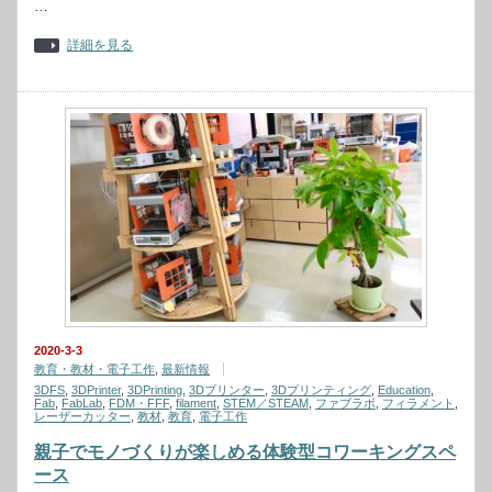
…
詳細を見る
2020-3-3
教育・教材・電子工作
,
最新情報
3DFS
,
3DPrinter
,
3DPrinting
,
3Dプリンター
,
3Dプリンティング
,
Education
,
Fab
,
FabLab
,
FDM・FFF
,
filament
,
STEM／STEAM
,
ファブラボ
,
フィラメント
,
レーザーカッター
,
教材
,
教育
,
電子工作
親子でモノづくりが楽しめる体験型コワーキングスペ
ース