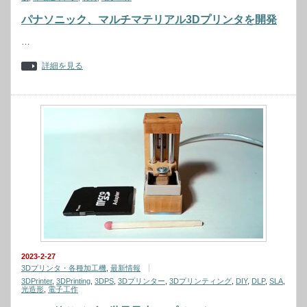
パナソニック、マルチマテリアル3Dプリンタを開発
…
詳細を見る
2023-2-27
3Dプリンタ・各種加工機
,
最新情報
3DPrinter
,
3DPrinting
,
3DPS
,
3Dプリンター
,
3Dプリンティング
,
DIY
,
DLP
,
SLA
,
光造形
,
電子工作