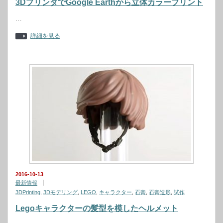
3DプリンタでGoogle Earthから立体カラープリント
…
詳細を見る
2016-10-13
最新情報
3DPrinting
,
3Dモデリング
,
LEGO
,
キャラクター
,
石膏
,
石膏造形
,
試作
Legoキャラクターの髪型を模したヘルメット