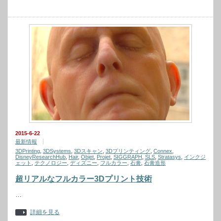
2015-6-22
最新情報
3DPrinting
,
3DSystems
,
3Dスキャン
,
3Dプリンティング
,
Connex
,
DisneyResearchHub
,
Hair
,
Objet
,
Projet
,
SIGGRAPH
,
SLS
,
Stratasys
,
インクジ
ェット
,
テクノロジー
,
ディズニー
,
フルカラー
,
石膏
,
石膏造形
超リアルなフルカラー3Dプリント技術
…
詳細を見る