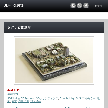
menu
タグ：石膏造形
2018-8-14
最新情報
3DPrinting
,
3DSystems
,
3Dプリンティング
,
Google
,
Map
,
SLS
,
フルカラー
,
地
図
,
石膏
,
石膏造形
,
粉末焼結