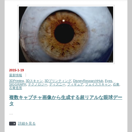
2015-1-19
最新情報
3DPrinting
,
3Dスキャン
,
3Dプリンティング
,
DisneyResearchHub
,
Eyes
,
SIGGRAPH
,
テクノロジー
,
ディズニー
,
フィギュア
,
フェイススキャン
,
石膏
,
石膏造形
複数キャプチャ画像から生成する超リアルな眼球デー
タ
…
詳細を見る