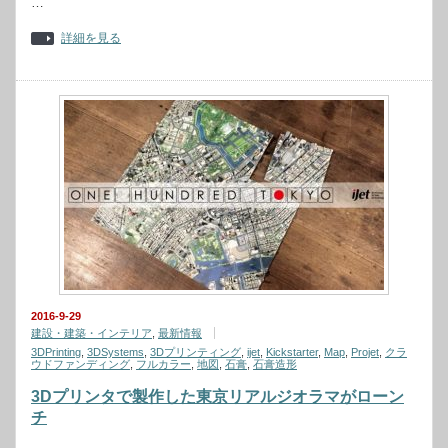
…
詳細を見る
2016-9-29
建設・建築・インテリア
,
最新情報
3DPrinting
,
3DSystems
,
3Dプリンティング
,
ijet
,
Kickstarter
,
Map
,
Projet
,
クラ
ウドファンディング
,
フルカラー
,
地図
,
石膏
,
石膏造形
3Dプリンタで製作した東京リアルジオラマがローン
チ