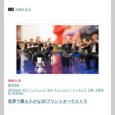
…
詳細を見る
2016-1-13
最新情報
3DPrinting
,
3Dプリンティング
,
SLS
,
テクノロジー
,
フィギュア
,
石膏
,
石膏造
形
,
粉末焼結
世界で最も小さな3Dプリントオーケストラ
…