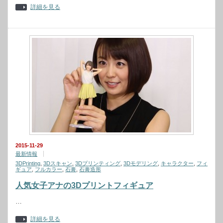
詳細を見る
2015-11-29
最新情報
3DPrinting
,
3Dスキャン
,
3Dプリンティング
,
3Dモデリング
,
キャラクター
,
フィ
ギュア
,
フルカラー
,
石膏
,
石膏造形
人気女子アナの3Dプリントフィギュア
…
詳細を見る