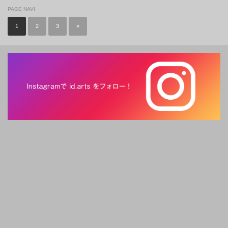
PAGE NAVI
1
2
3
»