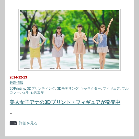
2014-12-23
最新情報
3DPrinting
,
3Dプリンティング
,
3Dモデリング
,
キャラクター
,
フィギュア
,
フル
カラー
,
石膏
,
石膏造形
美人女子アナの3Dプリント・フィギュアが発売中
…
詳細を見る