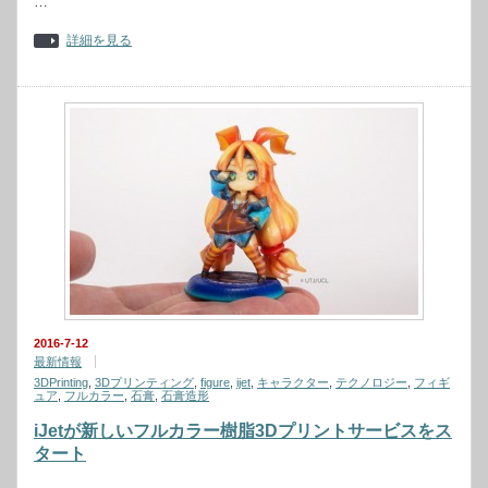
…
詳細を見る
2016-7-12
最新情報
3DPrinting
,
3Dプリンティング
,
figure
,
ijet
,
キャラクター
,
テクノロジー
,
フィギ
ュア
,
フルカラー
,
石膏
,
石膏造形
iJetが新しいフルカラー樹脂3Dプリントサービスをス
タート