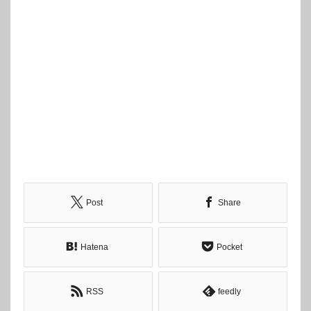
Post
Share
Hatena
Pocket
RSS
feedly