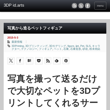
menu
写真から造るペットフィギュア
2015-5-3
最新情報
3DPrinting
,
3Dプリンティング
,
3Dモデリング
,
figure
,
ijet
,
Pet
,
SLS
,
キャラ
クター
,
テクノロジー
,
フィギュア
,
ペット
,
石膏
,
石膏造形
,
砂岩
,
粉末焼結
写真を撮って送るだけ
で大切なペットを3Dプ
リントしてくれるサー