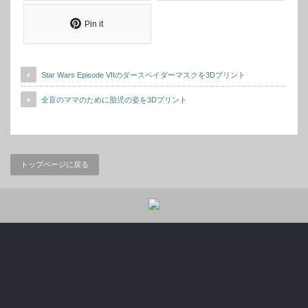
Pin it
Star Wars Episode VIIのダースベイダーマスクを3Dプリント
全盲のママのために胎児の姿を3Dプリント
トップページに戻る