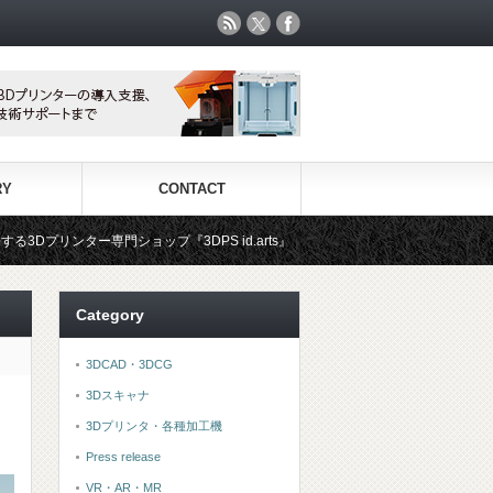
RY
CONTACT
id.arts』
3Dプリンタ用材料専門ショップ『3DFS』では、世
Category
3DCAD・3DCG
3Dスキャナ
3Dプリンタ・各種加工機
Press release
VR・AR・MR