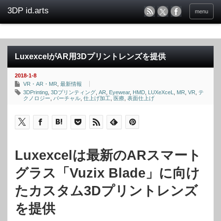
menu
LuxexcelがAR用3Dプリントレンズを提供
2018-1-8
VR・AR・MR
,
最新情報
3DPrinting
,
3Dプリンティング
,
AR
,
Eyewear
,
HMD
,
LUXeXceL
,
MR
,
VR
,
テ
クノロジー
,
バーチャル
,
仕上げ加工
,
医療
,
表面仕上げ
Luxexcelは最新のARスマート
グラス「Vuzix Blade」に向け
たカスタム3Dプリントレンズ
を提供