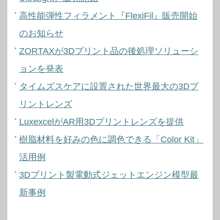
高性能弾性フィラメント『FlexiFil』販売開始
のお知らせ
ZORTAXが3Dプリント品の後処理ソリューシ
ョンを発表
タイムズスケアに設置された世界最大の3Dプ
リントレンズ
LuxexcelがAR用3Dプリントレンズを提供
樹脂材料を好みの色に調色できる「Color Kit」
活用例
3Dプリント製電動式ジェットエンジン模型最
新事例