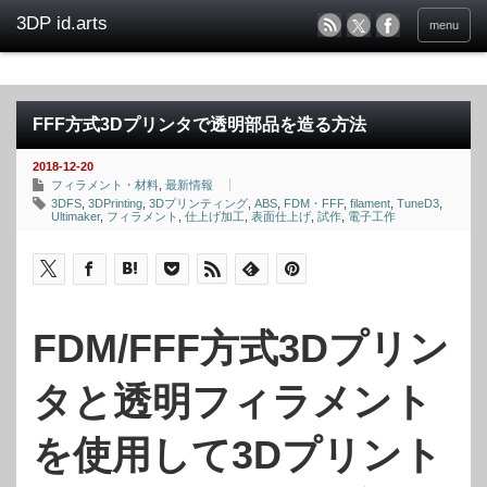
menu
FFF方式3Dプリンタで透明部品を造る方法
2018-12-20
フィラメント・材料
,
最新情報
3DFS
,
3DPrinting
,
3Dプリンティング
,
ABS
,
FDM・FFF
,
filament
,
TuneD3
,
Ultimaker
,
フィラメント
,
仕上げ加工
,
表面仕上げ
,
試作
,
電子工作
FDM/FFF方式3Dプリン
タと透明フィラメント
を使用して3Dプリント