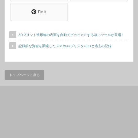
Pin it
3Dプリント造形物の表面を自動でピカピカにする凄いツールが登場！
記録的な資金を調達したスマホ3DプリンタOLOと過去の記録
トップページに戻る