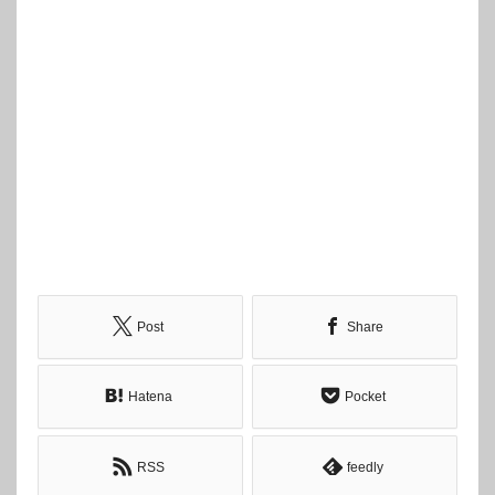
Post
Share
Hatena
Pocket
RSS
feedly