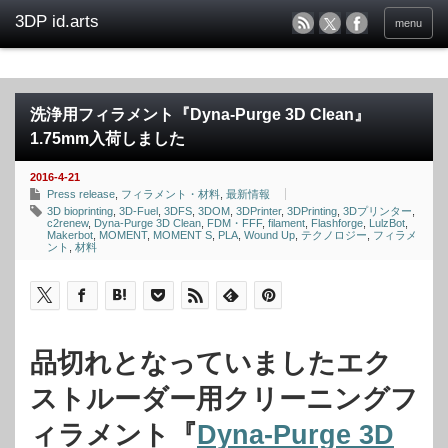
menu
洗浄用フィラメント『Dyna-Purge 3D Clean』
1.75mm入荷しました
2016-4-21
Press release
,
フィラメント・材料
,
最新情報
3D bioprinting
,
3D-Fuel
,
3DFS
,
3DOM
,
3DPrinter
,
3DPrinting
,
3Dプリンター
,
c2renew
,
Dyna-Purge 3D Clean
,
FDM・FFF
,
filament
,
Flashforge
,
LulzBot
,
Makerbot
,
MOMENT
,
MOMENT S
,
PLA
,
Wound Up
,
テクノロジー
,
フィラメ
ント
,
材料
品切れとなっていましたエク
ストルーダー用クリーニングフ
ィラメント『
Dyna-Purge 3D