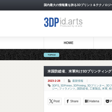
国内最大の情報量を誇る3Dプリント＆テクノロジー専門メ
HOME
米国防総省、米軍向け3Dプリンティン
2023-2-28
最新情報
3DFS
,
3DPrinter
,
3DPrinting
,
3Dプリンター
,
3D
ジー
,
フィラメント
,
国防総省
,
工業製品
,
米軍
,
粉
Post
Share
Hatena
P