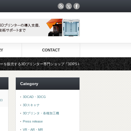
RY
CONTACT
ショップ『3DPS id.arts』
3Dプリンタ用材料専門ショップ『3
Category
3DCAD・3DCG
ロ
3Dスキャナ
3Dプリンタ・各種加工機
Press release
VR・AR・MR