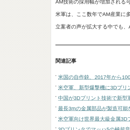
AM技術の採用幅が増加される
米軍は、ここ数年でAM産業に
立案者の声が拡大する中でも、
関連記事
米国の自作銃、2017年から10
米空軍、新型爆撃機に3Dプリ
中国が3Dプリント技術で新型
最長3mの金属部品が製造可能
米空軍向け世界最大級金属3D
3Dプリンタでマッハ5の極超