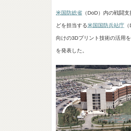
米国防総省
（DoD）内の戦闘
どを担当する
米国国防兵站庁
（D
向けの3Dプリント技術の活用
を発表した。