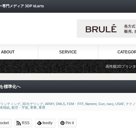
ディア 3DP id.arts
ABOUT
SERVICE
CATEGO
高性能3Dプリンターを販売する3Dプリンター専門
グを標準化へ
プリンティング
,
3Dモデリング
,
ARMY
,
DMLS
,
FDM・FFF
,
filament
,
Gun
,
navy
,
USAF
,
テクノ
末焼結
,
航空・宇宙
,
軍事
,
軍用
ocket
RSS
feedly
Pin it