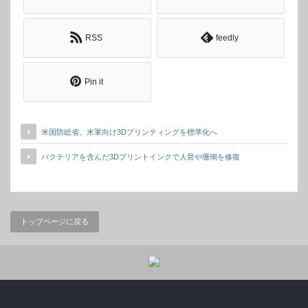
RSS
feedly
Pin it
米国防総省、米軍向け3Dプリンティングを標準化へ
バクテリアを含んだ3Dプリントインクで人骨や珊瑚を修復
トップページに戻る