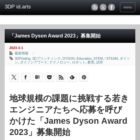
menu
「James Dyson Award 2023」募集開始
2023-3-1
最新情報
3DPrinting
,
3Dプリンティング
,
DYSON
,
Education
,
STEM／STEAM
,
ダイソ
ン
,
ダイソンアワード
,
テクノロジー
,
ロボット
,
教育
,
試作
地球規模の課題に挑戦する若き
エンジニアたちへ応募を呼び
かけた「James Dyson Award
2023」募集開始