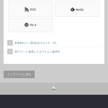
RSS
feedly
Pin it
世界初のペン型3次元スキャナ「01」
3Dプリント造形したカブトムシ販売中
トップページに戻る