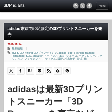
menu
adidas東京で50足限定の3Dプリントスニーカーを発
売
2016-12-14
最新情報
3DFS
,
3DPrinting
,
3Dプリンティング
,
adidas
,
eco
,
Fashion
,
filament
,
Refilament
,
SLS
,
Sneaker
,
アディダス
,
エコ
,
シューズ
,
テクノロジー
,
ファ
ッション
,
フィラメント
,
リサイクル
,
環境
,
粉末焼結
,
資源
,
靴
adidasは最新3Dプリン
トスニーカー「3D