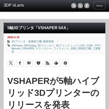
menu
5軸3Dプリンタ「VSHAPER 5AX」
2020-2-10
3Dプリンタ・各種加工機
,
最新情報
3DPrinter
,
3DPrinting
,
3Dプリンター
,
3Dプリンティング
,
CNC
,
FDM・FFF
,
filament
,
VSHAPER
,
テクノロジー
,
フィラメント
,
切削
,
切削加工機
,
工業製
品
VSHAPERが5軸ハイブ
リッド3Dプリンターの
リリースを発表