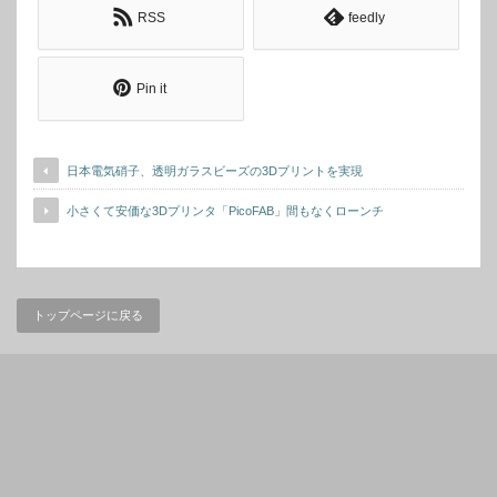
RSS
feedly
Pin it
日本電気硝子、透明ガラスビーズの3Dプリントを実現
小さくて安価な3Dプリンタ「PicoFAB」間もなくローンチ
トップページに戻る