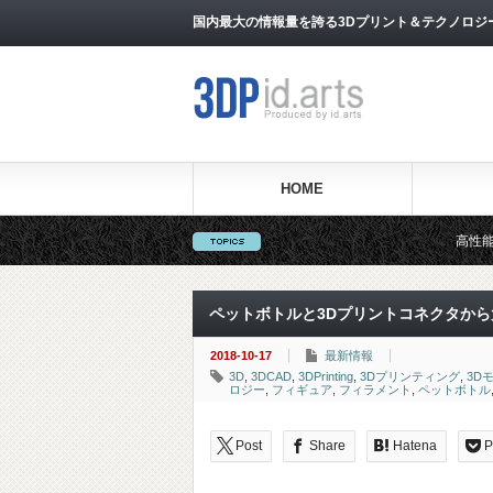
国内最大の情報量を誇る3Dプリント＆テクノロジー専門メ
HOME
高性能3Dプリンターを販売す
ペットボトルと3Dプリントコネクタか
2018-10-17
最新情報
3D
,
3DCAD
,
3DPrinting
,
3Dプリンティング
,
3D
ロジー
,
フィギュア
,
フィラメント
,
ペットボトル
Post
Share
Hatena
P