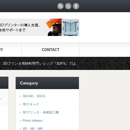
RY
CONTACT
料専門ショップ『3DFS』では、世界中から選りすぐりの3Dプリンタ用材料をお手
Category
3DCAD・3DCG
ノ
3Dスキャナ
3Dプリンタ・各種加工機
Press release
VR・AR・MR