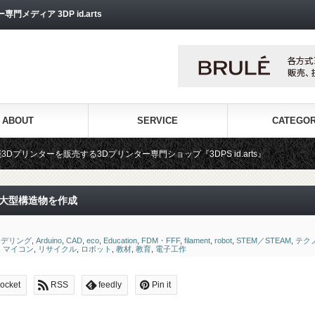
ディア 3DP id.arts
ABOUT
SERVICE
CATEGO
る3Dプリンター専門ショップ『3DPS id.arts』
3Dプリンタ用材
ら大型構造物を作成
モデリング
,
Arduino
,
CAD
,
eco
,
Education
,
FDM・FFF
,
filament
,
robot
,
STEM／STEAM
,
テク
,
マイコン
,
リサイクル
,
ロボット
,
教材
,
教育
,
電子工作
ocket
RSS
feedly
Pin it