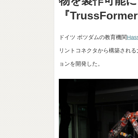
物を製作可能に
『TrussForme
ドイツ ポツダムの教育機関
Hass
リントコネクタから構築される
ョンを開発した。