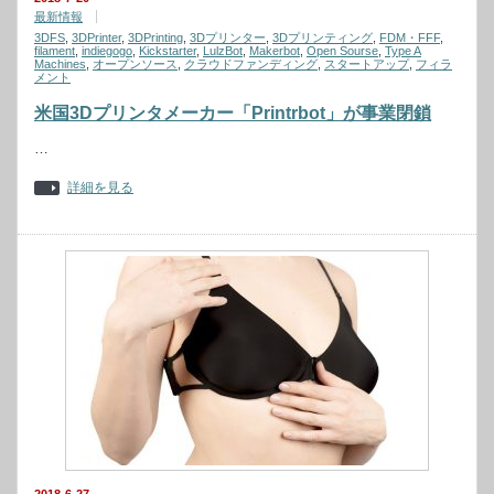
最新情報
3DFS
,
3DPrinter
,
3DPrinting
,
3Dプリンター
,
3Dプリンティング
,
FDM・FFF
,
filament
,
indiegogo
,
Kickstarter
,
LulzBot
,
Makerbot
,
Open Sourse
,
Type A
Machines
,
オープンソース
,
クラウドファンディング
,
スタートアップ
,
フィラ
メント
米国3Dプリンタメーカー「Printrbot」が事業閉鎖
…
詳細を見る