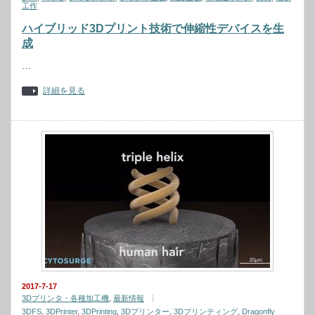
工作
ハイブリッド3Dプリント技術で伸縮性デバイスを生
成
…
詳細を見る
2017-7-17
3Dプリンタ・各種加工機
,
最新情報
3DFS
,
3DPrinter
,
3DPrinting
,
3Dプリンター
,
3Dプリンティング
,
Dragonfly