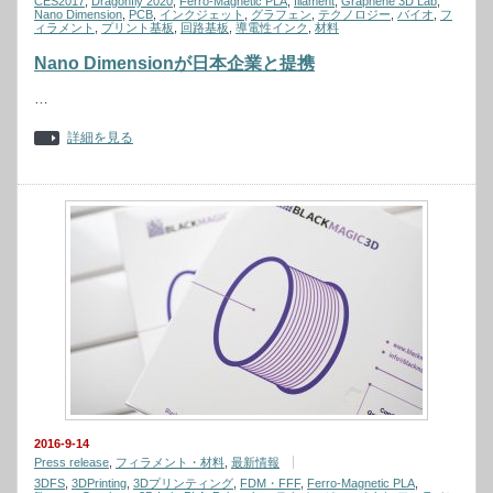
CES2017
,
Dragonfly 2020
,
Ferro-Magnetic PLA
,
filament
,
Graphene 3D Lab
,
Nano Dimension
,
PCB
,
インクジェット
,
グラフェン
,
テクノロジー
,
バイオ
,
フ
ィラメント
,
プリント基板
,
回路基板
,
導電性インク
,
材料
Nano Dimensionが日本企業と提携
…
詳細を見る
2016-9-14
Press release
,
フィラメント・材料
,
最新情報
3DFS
,
3DPrinting
,
3Dプリンティング
,
FDM・FFF
,
Ferro-Magnetic PLA
,