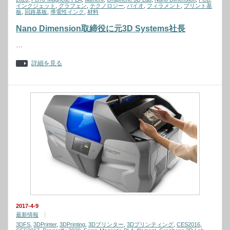
インクジェット
,
グラフェン
,
テクノロジー
,
バイオ
,
フィラメント
,
プリント基
板
,
回路基板
,
導電性インク
,
材料
Nano Dimension取締役に元3D Systems社長
…
詳細を見る
2017-4-9
最新情報
3DFS
,
3DPrinter
,
3DPrinting
,
3Dプリンター
,
3Dプリンティング
,
CES2016
,