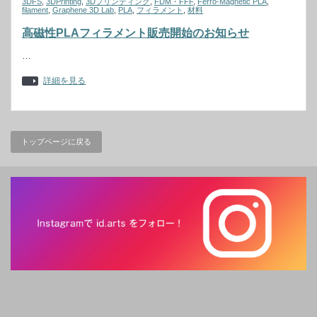
3DFS
,
3DPrinting
,
3Dプリンティング
,
FDM・FFF
,
Ferro-Magnetic PLA
,
filament
,
Graphene 3D Lab
,
PLA
,
フィラメント
,
材料
高磁性PLAフィラメント販売開始のお知らせ
…
詳細を見る
トップページに戻る