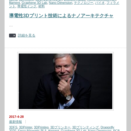
filament
,
Graphene 3D Lab
,
Nano Dimension
,
テクノロジー
,
バイオ
,
フィラメ
ント
,
導電性インク
,
材料
導電性3Dプリント技術によるナノアーキテクチャ
…
詳細を見る
2017-4-28
最新情報
3DFS
,
3DPrinter
,
3DPrinting
,
3Dプリンター
,
3Dプリンティング
,
Dragonfly
2020
,
Ferro-Magnetic PLA
,
filament
,
Graphene 3D Lab
,
Nano Dimension
,
PCB
,