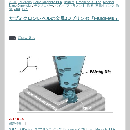
2020
,
Education
,
Ferro-Magnetic PLA
,
filament
,
Graphene 3D Lab
,
Medical
,
Nano Dimension
,
テクノロジー
,
バイオ
,
フィラメント
,
医療
,
導電性インク
,
教
育
,
材料
,
試作
サブミクロンレベルの金属3Dプリンタ「FluidFMμ」
…
詳細を見る
2017-6-13
最新情報
3DFS
,
3DPrinting
,
3Dプリンティング
,
Dragonfly 2020
,
Ferro-Magnetic PLA
,