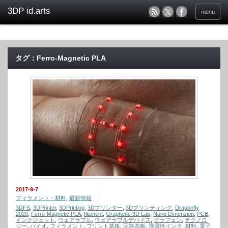
menu
タグ：Ferro-Magnetic PLA
2017-9-7
フィラメント・材料
,
最新情報
3DFS
,
3DPrinter
,
3DPrinting
,
3Dプリンター
,
3Dプリンティング
,
Dragonfly
2020
,
Ferro-Magnetic PLA
,
filament
,
Graphene 3D Lab
,
Nano Dimension
,
PCB
,
インクジェット
,
ウェアラブル
,
ウェアラブルデバイス
,
グラフェン
,
テクノロ
ジー
,
バイオ
,
フィラメント
,
プリント基板
,
回路基板
,
導電性インク
,
材料
,
電子