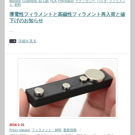
filament
,
Graphene 3D Lab
,
PLA
,
Polymaker
,
テクノロジー
,
バイオ
,
フィラメン
ト
,
材料
導電性フィラメントと高磁性フィラメント再入荷と値
下げのお知らせ
…
詳細を見る
2016-1-31
Press release
,
フィラメント・材料
,
最新情報