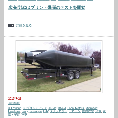
米海兵隊3Dプリント爆弾のテストを開始
…
詳細を見る
2017-7-23
最新情報
3DPrinting
,
3Dプリンティング
,
ARMY
,
BAAM
,
Local Motors
,
Microsoft
HoloLens
,
navy
,
Pentagon
,
UAV
,
テクノロジー
,
ドローン
,
国防総省
,
米軍
,
航
空・宇宙
,
軍事