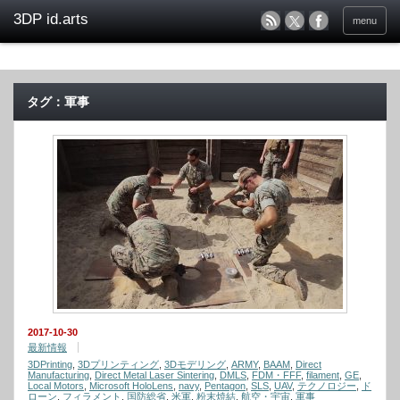
menu
タグ：軍事
2017-10-30
最新情報
3DPrinting
,
3Dプリンティング
,
3Dモデリング
,
ARMY
,
BAAM
,
Direct
Manufacturing
,
Direct Metal Laser Sintering
,
DMLS
,
FDM・FFF
,
filament
,
GE
,
Local Motors
,
Microsoft HoloLens
,
navy
,
Pentagon
,
SLS
,
UAV
,
テクノロジー
,
ド
ローン
,
フィラメント
,
国防総省
,
米軍
,
粉末焼結
,
航空・宇宙
,
軍事