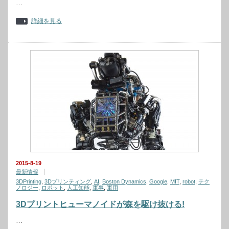
…
詳細を見る
2015-8-19
最新情報
3DPrinting
,
3Dプリンティング
,
AI
,
Boston Dynamics
,
Google
,
MIT
,
robot
,
テク
ノロジー
,
ロボット
,
人工知能
,
軍事
,
軍用
3Dプリントヒューマノイドが森を駆け抜ける!
…