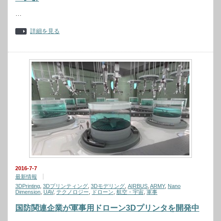
…
詳細を見る
2016-7-7
最新情報
3DPrinting
,
3Dプリンティング
,
3Dモデリング
,
AIRBUS
,
ARMY
,
Nano
Dimension
,
UAV
,
テクノロジー
,
ドローン
,
航空・宇宙
,
軍事
国防関連企業が軍事用ドローン3Dプリンタを開発中