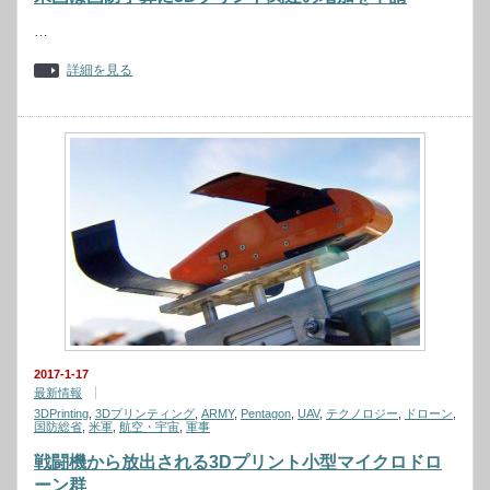
…
詳細を見る
2017-1-17
最新情報
3DPrinting
,
3Dプリンティング
,
ARMY
,
Pentagon
,
UAV
,
テクノロジー
,
ドローン
,
国防総省
,
米軍
,
航空・宇宙
,
軍事
戦闘機から放出される3Dプリント小型マイクロドロ
ーン群