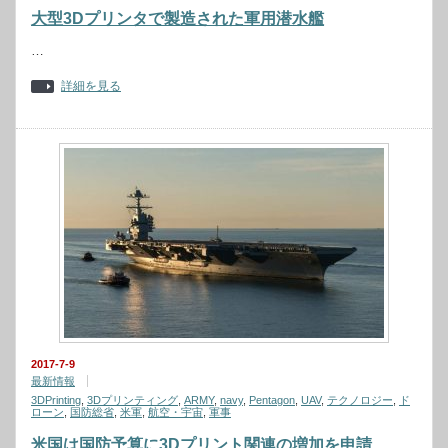
大型3Dプリンタで製造された軍用潜水艦
…
詳細を見る
2017-7-9
最新情報
3DPrinting
,
3Dプリンティング
,
ARMY
,
navy
,
Pentagon
,
UAV
,
テクノロジー
,
ド
ローン
,
国防総省
,
米軍
,
航空・宇宙
,
軍事
米国は国防予算に3Dプリント関連の増加を申請