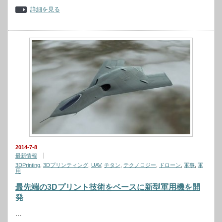
詳細を見る
2014-7-8
最新情報
3DPrinting
,
3Dプリンティング
,
UAV
,
チタン
,
テクノロジー
,
ドローン
,
軍事
,
軍
用
最先端の3Dプリント技術をベースに新型軍用機を開
発
…