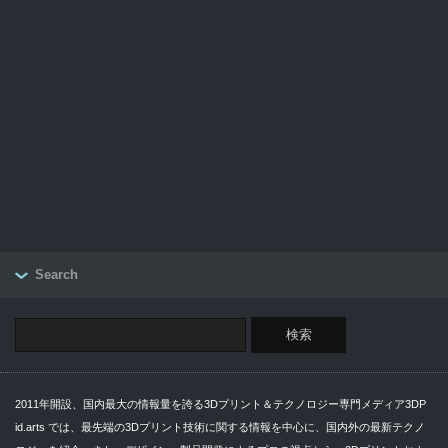
Search
2011年開設、国内最大の情報量を誇る3Dプリント＆テクノロジー専門メディア3DP
id.arts では、最先端の3Dプリント技術に関する情報を中心に、国内外の最新テクノ