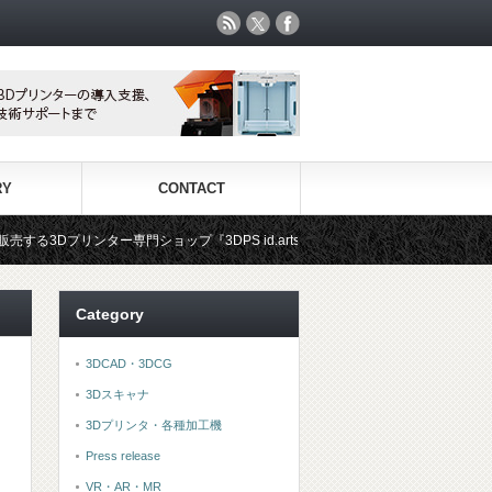
RY
CONTACT
門ショップ『3DPS id.arts』
3Dプリンタ用材料専門ショップ『
Category
3DCAD・3DCG
3Dスキャナ
3Dプリンタ・各種加工機
Press release
VR・AR・MR