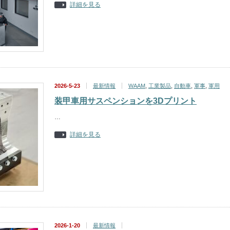
詳細を見る
2026-5-23
最新情報
WAAM
,
工業製品
,
自動車
,
軍事
,
軍用
装甲車用サスペンションを3Dプリント
…
詳細を見る
2026-1-20
最新情報