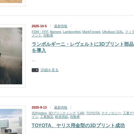
2025-10-5
最新情報
FDM・FFF
,
filament
,
Lamborghini
,
MarkForged
,
Ultrafuse 316L
,
フィ
メント
,
自動車
ランボルギーニ・レヴェルトに3Dプリント部品
を導入
…
詳細を見る
2025-9-13
最新情報
3DPrinting
,
3Dプリンティング
,
CAR
,
TOYOTA
,
テクノロジー
,
工業デ
イン
,
工業製品
,
粉末焼結
,
自動車
TOYOTA、ヤリス用金型の3Dプリント成功