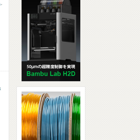
ト
,
自