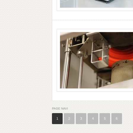
PAGE NAVI
1
2
3
4
5
6
…