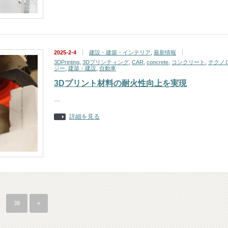
2025-2-4
建設・建築・インテリア
,
最新情報
3DPrinting
,
3Dプリンティング
,
CAR
,
concrete
,
コンクリート
,
テクノ
ジー
,
建築・建設
,
自動車
3Dプリント材料の耐火性向上を実現
…
詳細を見る
38
»