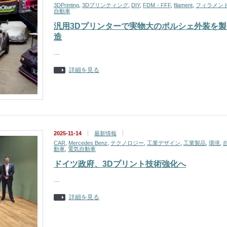
3DPrinting
,
3Dプリンティング
,
DIY
,
FDM・FFF
,
filament
,
フィラメン
自動車
汎用3Dプリンターで実物大のポルシェ外装を製
造
…
詳細を見る
2025-11-14
最新情報
CAR
,
Mercedes Benz
,
テクノロジー
,
工業デザイン
,
工業製品
,
環境
,
動車
,
電気自動車
ドイツ政府、3Dプリント技術強化へ
…
詳細を見る