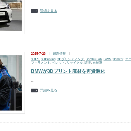
…
詳細を見る
2025-7-23
最新情報
3DFS
,
3DPrinting
,
3Dプリンティング
,
Bambu Lab
,
BMW
,
filament
,
エ
フィラメント
,
ペレット
,
リサイクル
,
環境
,
自動車
BMWが3Dプリント廃材を再資源化
…
詳細を見る