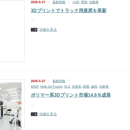
2025-6-27
最新情報
CAR
,
環境
,
自動車
3Dプリントでトラック用座席を革新
…
詳細を見る
2025-5-27
最新情報
BASF
,
Multi Jet Fusion
,
SLS
,
光造形
,
医療
,
歯科
,
自動車
ポリマー系3Dプリント市場14.6％成長
…
詳細を見る