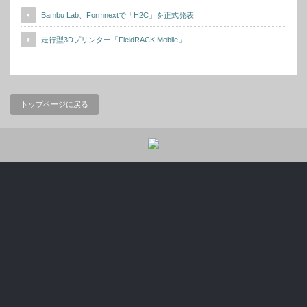
Bambu Lab、Formnextで「H2C」を正式発表
走行型3Dプリンター「FieldRACK Mobile」
トップページに戻る