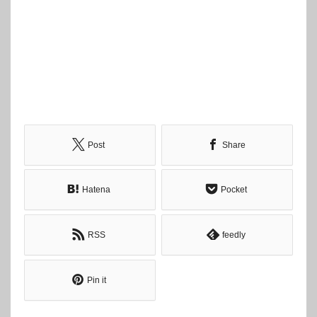
Post
Share
Hatena
Pocket
RSS
feedly
Pin it