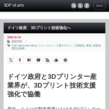
menu
ドイツ政府、3Dプリント技術強化へ
2025-11-14
最新情報
CAR
,
Mercedes Benz
,
テクノロジー
,
工業デザイン
,
工業製品
,
環境
,
自動車
,
電気自動車
ドイツ政府と3Dプリンター産
業界が、3Dプリント技術支援
強化で協働