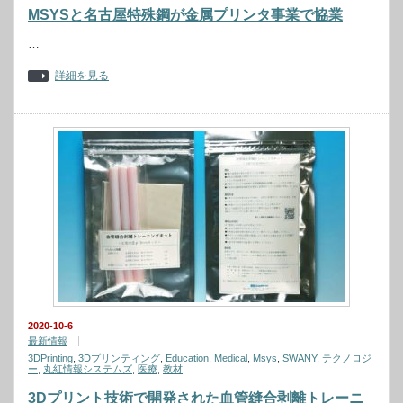
MSYSと名古屋特殊鋼が金属プリンタ事業で協業
…
詳細を見る
2020-10-6
最新情報
3DPrinting
,
3Dプリンティング
,
Education
,
Medical
,
Msys
,
SWANY
,
テクノロジ
ー
,
丸紅情報システムズ
,
医療
,
教材
3Dプリント技術で開発された血管縫合剥離トレーニ