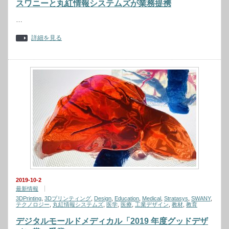
スワニーと丸紅情報システムズが業務提携
…
詳細を見る
2019-10-2
最新情報
3DPrinting
,
3Dプリンティング
,
Design
,
Education
,
Medical
,
Stratasys
,
SWANY
,
テクノロジー
,
丸紅情報システムズ
,
医学
,
医療
,
工業デザイン
,
教材
,
教育
デジタルモールドメディカル「2019 年度グッドデザ