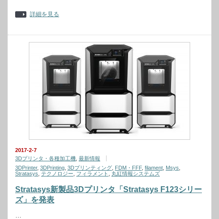
詳細を見る
2017-2-7
3Dプリンタ・各種加工機
,
最新情報
3DPrinter
,
3DPrinting
,
3Dプリンティング
,
FDM・FFF
,
filament
,
Msys
,
Stratasys
,
テクノロジー
,
フィラメント
,
丸紅情報システムズ
Stratasys新製品3Dプリンタ「Stratasys F123シリー
ズ」を発表
…