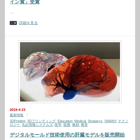
イン賞」受賞
…
詳細を見る
2019-4-23
最新情報
3DPrinting
,
3Dプリンティング
,
Education
,
Medical
,
Stratasys
,
SWANY
,
テクノ
ロジー
,
丸紅情報システムズ
,
医学
,
医療
,
教材
,
教育
デジタルモールド技術使用の肝臓モデルを販売開始