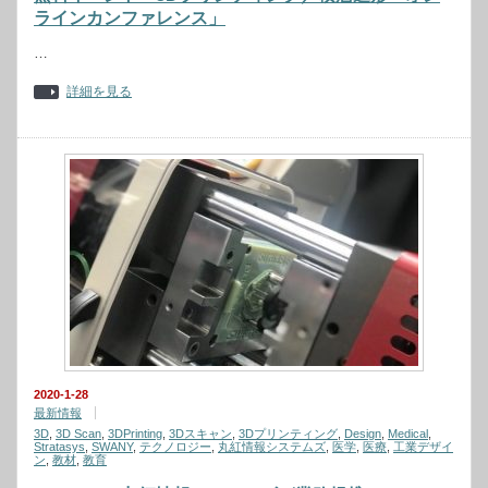
ラインカンファレンス」
…
詳細を見る
2020-1-28
最新情報
3D
,
3D Scan
,
3DPrinting
,
3Dスキャン
,
3Dプリンティング
,
Design
,
Medical
,
Stratasys
,
SWANY
,
テクノロジー
,
丸紅情報システムズ
,
医学
,
医療
,
工業デザイ
ン
,
教材
,
教育