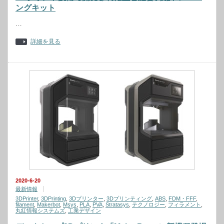
ングキット
…
詳細を見る
2020-6-20
最新情報
3DPrinter
,
3DPrinting
,
3Dプリンター
,
3Dプリンティング
,
ABS
,
FDM・FFF
,
filament
,
Makerbot
,
Msys
,
PLA
,
PVA
,
Stratasys
,
テクノロジー
,
フィラメント
,
丸紅情報システムズ
,
工業デザイン