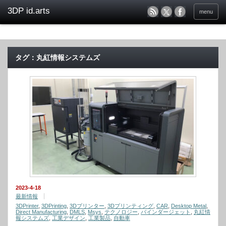
menu
タグ：丸紅情報システムズ
2023-4-18
最新情報
3DPrinter
,
3DPrinting
,
3Dプリンター
,
3Dプリンティング
,
CAR
,
Desktop Metal
,
Direct Manufacturing
,
DMLS
,
Msys
,
テクノロジー
,
バインダージェット
,
丸紅情
報システムズ
,
工業デザイン
,
工業製品
,
自動車