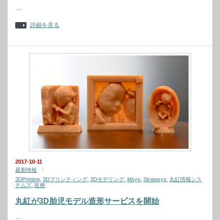
…
詳細を見る
2017-10-11
最新情報
3DPrinting
,
3Dプリンティング
,
3Dモデリング
,
Msys
,
Stratasys
,
丸紅情報シス
テムズ
,
医療
丸紅が3D胎児モデル造形サービスを開始
…