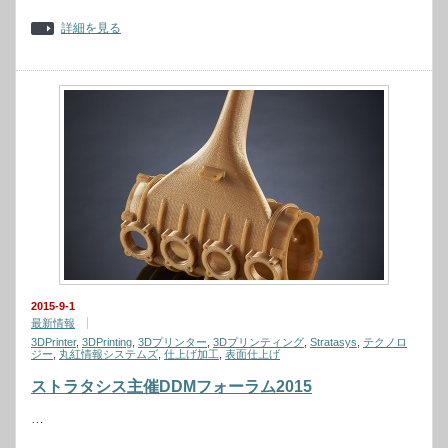
詳細を見る
2015-9-1
最新情報
3DPrinter
,
3DPrinting
,
3Dプリンター
,
3Dプリンティング
,
Stratasys
,
テクノロ
ジー
,
丸紅情報システムズ
,
仕上げ加工
,
表面仕上げ
ストラタシス主催DDMフォーラム2015
…