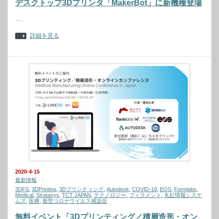
デスクトップ3Dプリンタ「MakerBot」に新機種登場
…
詳細を見る
2020-4-15
最新情報
3DFS
,
3DPrinting
,
3Dプリンティング
,
Autodesk
,
COVID-19
,
EOS
,
Formlabs
,
Medical
,
Stratasys
,
TCT JAPAN
,
テクノロジー
,
フィラメント
,
丸紅情報システ
ムズ
,
医療
,
新型コロナウイルス感染症
無料イベント「3Dプリンティング／積層造形・オン