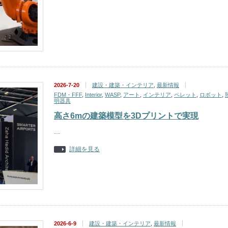
2026-7-20
建設・建築・インテリア
,
最新情報
FDM・FFF
,
Interior
,
WASP
,
アート
,
インテリア
,
ペレット
,
ロボット
,
明器具
高さ6mの建築模型を3Dプリントで実現
…
詳細を見る
2026-6-9
建設・建築・インテリア
,
最新情報