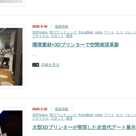
2026-4-30
最新情報
3DPrinting
,
3Dプリンティング
,
ExtraBold
,
robot
,
アート
,
エコ
,
ペレッ
リサイクル
,
ロボット
,
環境
環境素材×3Dプリンターで空間表現革新
…
詳細を見る
2026-2-25
最新情報
3DPrinting
,
3Dプリンティング
,
ExtraBold
,
robot
,
アート
,
エコ
,
ペレッ
リサイクル
,
ロボット
,
環境
大型3Dプリンターが実現した次世代アート展示