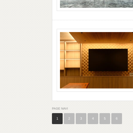
PAGE NAVI
1
2
3
4
5
6
…