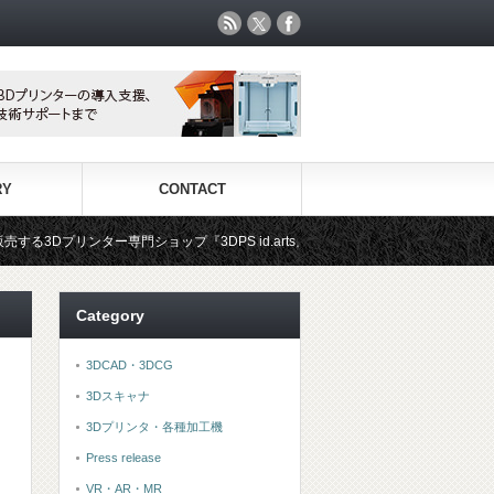
RY
CONTACT
ショップ『3DPS id.arts』
3Dプリンタ用材料専門ショップ『
Category
3DCAD・3DCG
3Dスキャナ
3Dプリンタ・各種加工機
Press release
VR・AR・MR