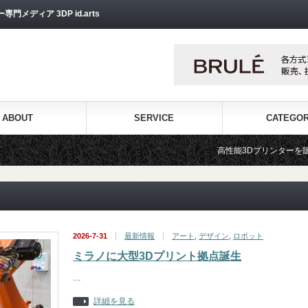
ディア 3DP id.arts
ABOUT
SERVICE
CATEGO
高性能3Dプリンターを販売する3Dプリンター専門
2026-7-31
最新情報
アート
,
デザイン
,
ロボット
ミラノに大型3Dプリント拠点誕生
…
詳細を見る