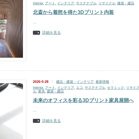
Interior
,
アート
,
インテリア
,
サステナブル
,
リサイクル
,
建築・建設
北斎から着想を得た3Dプリント内装
…
詳細を見る
2026-5-28
建設・建築・インテリア
,
最新情報
Interior
,
アート
,
インテリア
,
エコ
,
サステナブル
,
セラミック
,
リサイ
ル
,
家具
,
建築・建設
未来のオフィスを彩る3Dプリント家具展開へ
…
詳細を見る