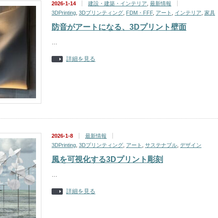
2026-1-14
建設・建築・インテリア
,
最新情報
3DPrinting
,
3Dプリンティング
,
FDM・FFF
,
アート
,
インテリア
,
家具
防音がアートになる、3Dプリント壁面
…
詳細を見る
2026-1-8
最新情報
3DPrinting
,
3Dプリンティング
,
アート
,
サステナブル
,
デザイン
風を可視化する3Dプリント彫刻
…
詳細を見る