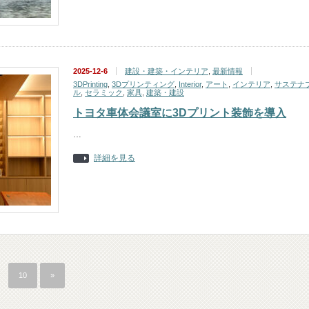
2025-12-6
建設・建築・インテリア
,
最新情報
3DPrinting
,
3Dプリンティング
,
Interior
,
アート
,
インテリア
,
サステナ
ル
,
セラミック
,
家具
,
建築・建設
トヨタ車体会議室に3Dプリント装飾を導入
…
詳細を見る
10
»