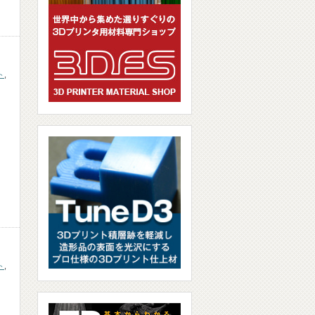
ト
,
ト
,