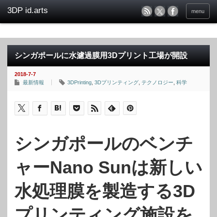
menu
シンガポールに水濾過膜用3Dプリント工場が開設
2018-7-7
最新情報
3DPrinting
,
3Dプリンティング
,
テクノロジー
,
科学
シンガポールのベンチ
ャーNano Sunは新しい
水処理膜を製造する3D
プリンティング施設を