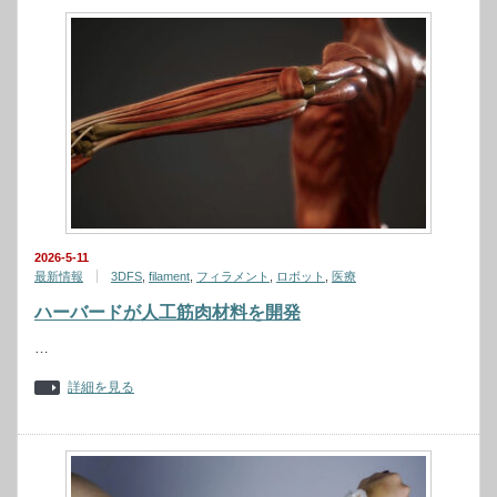
2026-5-11
最新情報
3DFS
,
filament
,
フィラメント
,
ロボット
,
医療
ハーバードが人工筋肉材料を開発
…
詳細を見る