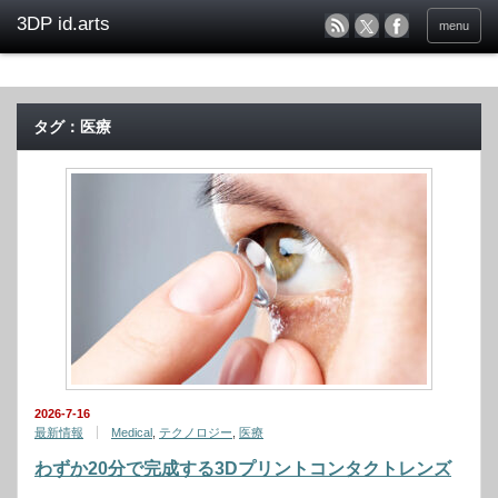
menu
タグ：医療
2026-7-16
最新情報
Medical
,
テクノロジー
,
医療
わずか20分で完成する3Dプリントコンタクトレンズ