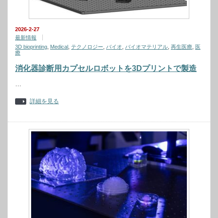
2026-2-27
最新情報
3D bioprinting
,
Medical
,
テクノロジー
,
バイオ
,
バイオマテリアル
,
再生医療
,
医
療
消化器診断用カプセルロボットを3Dプリントで製造
…
詳細を見る