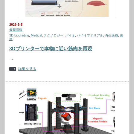
2026-3-5
最新情報
3D bioprinting
,
Medical
,
テクノロジー
,
バイオ
,
バイオマテリアル
,
再生医療
,
医
療
3Dプリンターで本物に近い筋肉を再現
…
詳細を見る