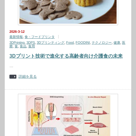
2026-3-12
最新情報
,
食・フードプリンタ
3DPrinting
,
3DPS
,
3Dプリンティング
,
Food
,
FOODINI
,
テクノロジー
,
健康
,
医
療
,
食
,
食品
,
食用
3Dプリント技術で進化する高齢者向け介護食の未来
…
詳細を見る