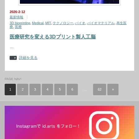
2026-2-12
最新情報
3D bioprinting
,
Medical
,
MIT
,
テクノロジー
,
バイオ
,
バイオマテリアル
,
再生医
療
,
医療
医療研究を変える3Dプリント製人工脳
…
詳細を見る
PAGE NAVI
1
2
3
4
5
6
…
62
»