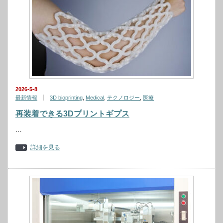
2026-5-8
最新情報
3D bioprinting
,
Medical
,
テクノロジー
,
医療
再装着できる3Dプリントギプス
…
詳細を見る