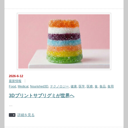
2026-6-12
最新情報
Food
,
Medical
,
Nourished3D
,
テクノロジー
,
健康
,
医学
,
医療
,
食
,
食品
,
食用
3Dプリントサプリグミが世界へ
…
詳細を見る