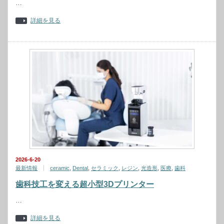
…
詳細を見る
2026-6-20
最新情報
ceramic
,
Dental
,
セラミック
,
レジン
,
光造形
,
医療
,
歯科
歯科技工を変える超小型3Dプリンター
…
詳細を見る