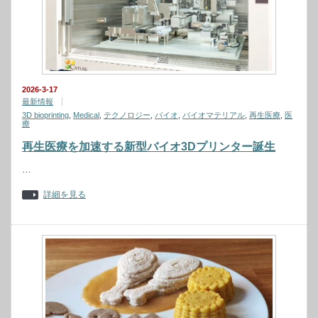
2026-3-17
最新情報
3D bioprinting
,
Medical
,
テクノロジー
,
バイオ
,
バイオマテリアル
,
再生医療
,
医
療
再生医療を加速する新型バイオ3Dプリンター誕生
…
詳細を見る