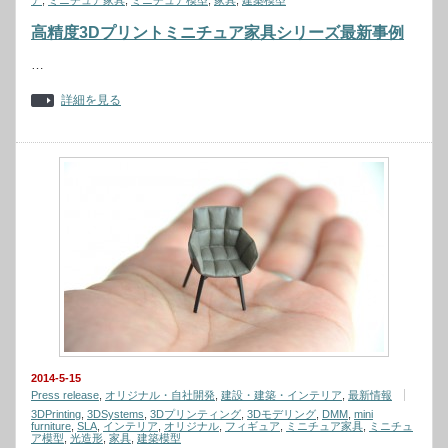
ア
,
ミニチュア家具
,
ミニチュア模型
,
家具
,
建築模型
高精度3Dプリントミニチュア家具シリーズ最新事例
…
詳細を見る
2014-5-15
Press release
,
オリジナル・自社開発
,
建設・建築・インテリア
,
最新情報
3DPrinting
,
3DSystems
,
3Dプリンティング
,
3Dモデリング
,
DMM
,
mini
furniture
,
SLA
,
インテリア
,
オリジナル
,
フィギュア
,
ミニチュア家具
,
ミニチュ
ア模型
,
光造形
,
家具
,
建築模型