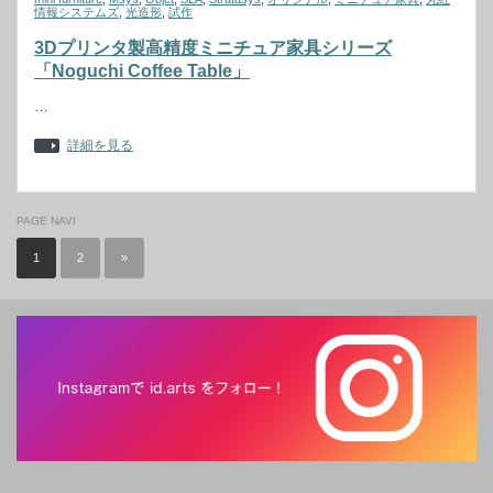
情報システムズ
,
光造形
,
試作
3Dプリンタ製高精度ミニチュア家具シリーズ
「Noguchi Coffee Table」
…
詳細を見る
PAGE NAVI
1
2
»