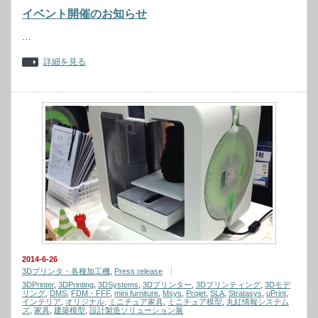
イベント開催のお知らせ
…
詳細を見る
2014-6-26
3Dプリンタ・各種加工機
,
Press release
3DPrinter
,
3DPrinting
,
3DSystems
,
3Dプリンター
,
3Dプリンティング
,
3Dモデ
リング
,
DMS
,
FDM・FFF
,
mini furniture
,
Msys
,
Projet
,
SLA
,
Stratasys
,
uPrint
,
インテリア
,
オリジナル
,
ミニチュア家具
,
ミニチュア模型
,
丸紅情報システム
ズ
,
家具
,
建築模型
,
設計製造ソリューション展