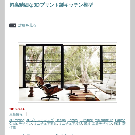
超高精細な3Dプリント製キッチン模型
…
詳細を見る
2016-8-14
最新情報
3DPrinting
,
3Dプリンティング
,
Design
,
Eames
,
Furniture
,
mini furniture
,
Panton
Chair
,
デザイン
,
ミニチュア家具
,
ミニチュア模型
,
家具
,
工業デザイン
,
時計
,
著
作権