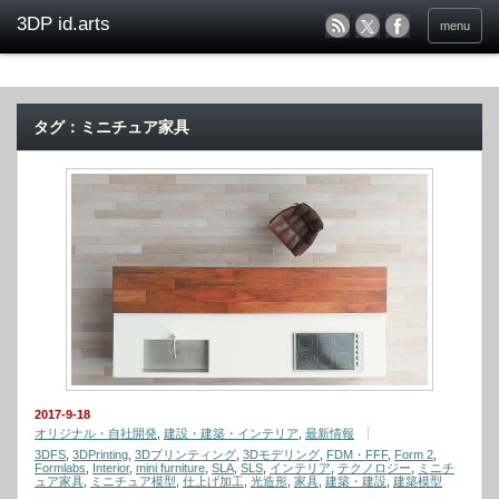
menu
タグ：ミニチュア家具
2017-9-18
オリジナル・自社開発
,
建設・建築・インテリア
,
最新情報
3DFS
,
3DPrinting
,
3Dプリンティング
,
3Dモデリング
,
FDM・FFF
,
Form 2
,
Formlabs
,
Interior
,
mini furniture
,
SLA
,
SLS
,
インテリア
,
テクノロジー
,
ミニチ
ュア家具
,
ミニチュア模型
,
仕上げ加工
,
光造形
,
家具
,
建築・建設
,
建築模型