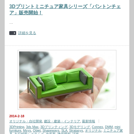
3Dプリントミニチュア家具シリーズ「パントンチェ
ア」販売開始！
…
詳細を見る
2014-2-18
オリジナル・自社開発
,
建設・建築・インテリア
,
最新情報
3DPrinting
,
3ds Max
,
3Dプリンティング
,
3Dモデリング
,
Connex
,
DMM
,
mini
furniture
,
Msys
,
Objet
,
Shapeways
,
SLA
,
Stratasys
,
オリジナル
,
ミニチュア家