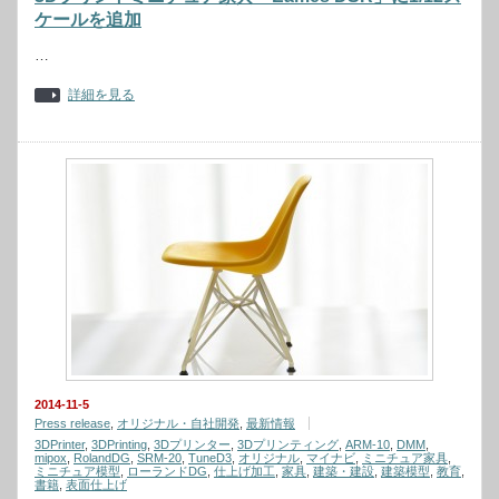
ケールを追加
…
詳細を見る
2014-11-5
Press release
,
オリジナル・自社開発
,
最新情報
3DPrinter
,
3DPrinting
,
3Dプリンター
,
3Dプリンティング
,
ARM-10
,
DMM
,
mipox
,
RolandDG
,
SRM-20
,
TuneD3
,
オリジナル
,
マイナビ
,
ミニチュア家具
,
ミニチュア模型
,
ローランドDG
,
仕上げ加工
,
家具
,
建築・建設
,
建築模型
,
教育
,
書籍
,
表面仕上げ