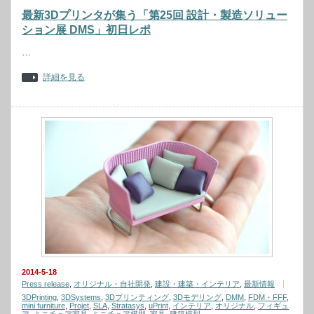
最新3Dプリンタが集う「第25回 設計・製造ソリュー
ション展 DMS」初日レポ
…
詳細を見る
2014-5-18
Press release
,
オリジナル・自社開発
,
建設・建築・インテリア
,
最新情報
3DPrinting
,
3DSystems
,
3Dプリンティング
,
3Dモデリング
,
DMM
,
FDM・FFF
,
mini furniture
,
Projet
,
SLA
,
Stratasys
,
uPrint
,
インテリア
,
オリジナル
,
フィギュ