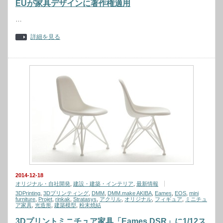
EUが家具デザインに著作権適用
…
詳細を見る
2014-12-18
オリジナル・自社開発
,
建設・建築・インテリア
,
最新情報
3DPrinting
,
3Dプリンティング
,
DMM
,
DMM.make AKIBA
,
Eames
,
EOS
,
mini
furniture
,
Projet
,
rinkak
,
Stratasys
,
アクリル
,
オリジナル
,
フィギュア
,
ミニチュ
ア家具
,
光造形
,
建築模型
,
粉末焼結
3Dプリントミニチュア家具「Eames DSR」に1/12ス