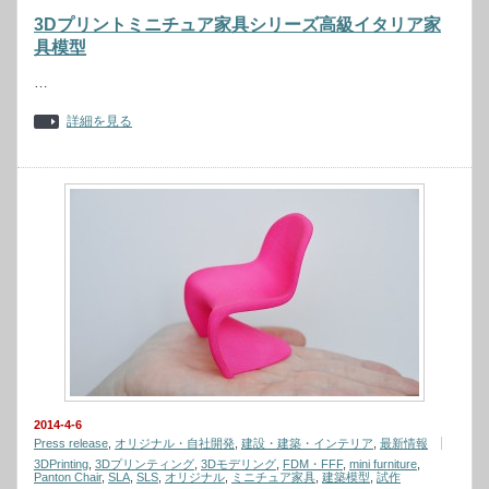
3Dプリントミニチュア家具シリーズ高級イタリア家
具模型
…
詳細を見る
2014-4-6
Press release
,
オリジナル・自社開発
,
建設・建築・インテリア
,
最新情報
3DPrinting
,
3Dプリンティング
,
3Dモデリング
,
FDM・FFF
,
mini furniture
,
Panton Chair
,
SLA
,
SLS
,
オリジナル
,
ミニチュア家具
,
建築模型
,
試作