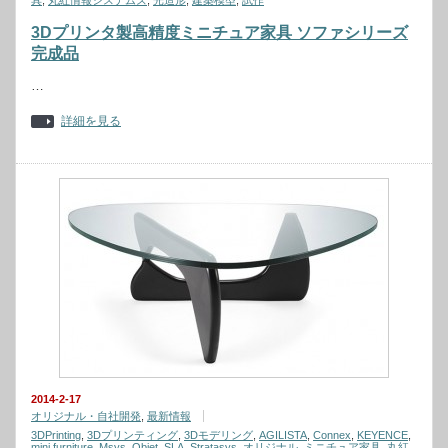
具
,
丸紅情報システムズ
,
光造形
,
建築模型
,
試作
3Dプリンタ製高精度ミニチュア家具 ソファシリーズ
完成品
…
詳細を見る
2014-2-17
オリジナル・自社開発
,
最新情報
3DPrinting
,
3Dプリンティング
,
3Dモデリング
,
AGILISTA
,
Connex
,
KEYENCE
,
mini furniture
,
Msys
,
Objet
,
SLA
,
Stratasys
,
オリジナル
,
ミニチュア家具
,
丸紅