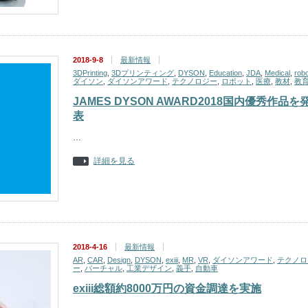
2018-9-8
最新情報
3DPrinting
,
3Dプリンティング
,
DYSON
,
Education
,
JDA
,
Medical
,
robo
ダイソン
,
ダイソンアワード
,
テクノロジー
,
ロボット
,
医療
,
教材
,
教
JAMES DYSON AWARD2018国内優秀作品を
表
…
詳細を見る
2018-4-16
最新情報
AR
,
CAR
,
Design
,
DYSON
,
exiii
,
MR
,
VR
,
ダイソンアワード
,
テクノロ
ー
,
バーチャル
,
工業デザイン
,
義手
,
自動車
exiii総額約8000万円の資金調達を実施