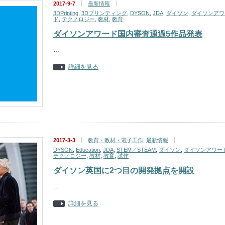
2017-9-7
最新情報
3DPrinting
,
3Dプリンティング
,
DYSON
,
JDA
,
ダイソン
,
ダイソンアワ
ド
,
テクノロジー
,
教材
,
教育
ダイソンアワード国内審査通過5作品発表
…
詳細を見る
2017-3-3
教育・教材・電子工作
,
最新情報
DYSON
,
Education
,
JDA
,
STEM／STEAM
,
ダイソン
,
ダイソンアワー
テクノロジー
,
教材
,
教育
,
試作
ダイソン英国に2つ目の開発拠点を開設
…
詳細を見る