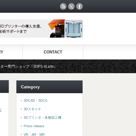
RY
CONTACT
DPS id.arts』
3Dプリンタ用材料専門ショップ『3DFS』で
Category
3DCAD・3DCG
3Dスキャナ
ダ
3Dプリンタ・各種加工機
Press release
VR・AR・MR