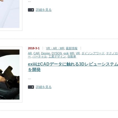
…
詳細を見る
2018-3-1
VR・AR・MR
,
最新情報
AR
,
CAR
,
Design
,
DYSON
,
exiii
,
MR
,
VR
,
ダイソンアワード
,
テクノロ
ー
,
バーチャル
,
工業デザイン
,
自動車
exiiiはCADデータに触れる3Dレビューシステ
を開発
…
詳細を見る