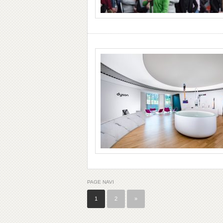
PAGE NAVI
1
2
»