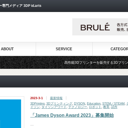
ディア 3DP id.arts
ABOUT
SERVICE
CATEGO
高性能3Dプリンターを販売する3Dプリンター専門ショップ『3
2023-3-1
最新情報
3DPrinting
,
3Dプリンティング
,
DYSON
,
Education
,
STEM／STEAM
,
イソン
,
ダイソンアワード
,
テクノロジー
,
ロボット
,
教育
,
試作
「James Dyson Award 2023」募集開始
…