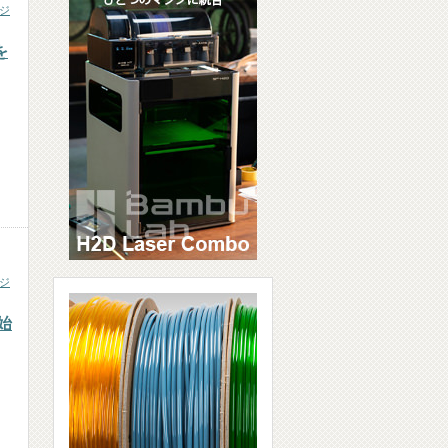
ジ
を
ジ
開始