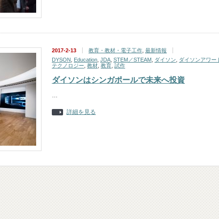
2017-2-13
教育・教材・電子工作
,
最新情報
DYSON
,
Education
,
JDA
,
STEM／STEAM
,
ダイソン
,
ダイソンアワー
テクノロジー
,
教材
,
教育
,
試作
ダイソンはシンガポールで未来へ投資
…
詳細を見る