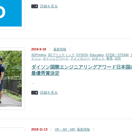
詳細を見る
2019-9-19
最新情報
3DPrinting
,
3Dプリンティング
,
DYSON
,
Education
,
STEM／STEAM
,
イソン
,
ダイソンアワード
,
テクノロジー
,
ロボット
,
教育
,
試作
ダイソン国際エンジニアリングアワード日本国
最優秀賞決定
…
詳細を見る
2018-11-13
VR・AR・MR
,
最新情報