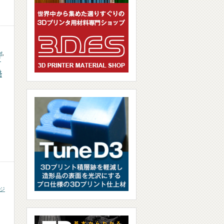
t
,
育
発
ジ