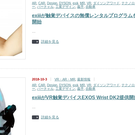
AR
,
CAR
,
Design
,
DYSON
,
exiii
,
MR
,
VR
,
ダイソンアワード
,
テクノロ
ー
,
バーチャル
,
工業デザイン
,
義手
,
自動車
exiiiが触覚デバイスの無償レンタルプログラム
開始
…
詳細を見る
2018-10-3
VR・AR・MR
,
最新情報
AR
,
CAR
,
Design
,
DYSON
,
exiii
,
MR
,
VR
,
ダイソンアワード
,
テクノロ
ー
,
バーチャル
,
工業デザイン
,
義手
,
自動車
exiiiがVR触覚デバイスEXOS Wrist DK2提供
…
詳細を見る