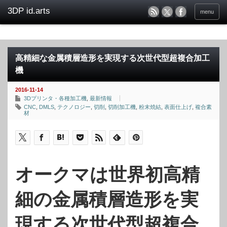
menu
高精細な金属積層造形を実現する次世代型超複合加工
機
2016-11-14
3Dプリンタ・各種加工機
,
最新情報
CNC
,
DMLS
,
テクノロジー
,
切削
,
切削加工機
,
粉末焼結
,
表面仕上げ
,
複合素
材
オークマは世界初高精
細の金属積層造形を実
現する次世代型超複合