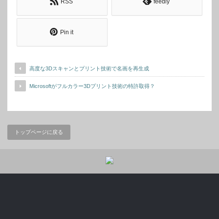
RSS
feedly
Pin it
高度な3Dスキャンとプリント技術で名画を再生成
Microsoftがフルカラー3Dプリント技術の特許取得？
トップページに戻る