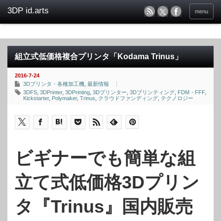
menu
組立式低価格複合プリンタ「Kodama Trinus」
2016-7-24
3Dプリンタ・各種加工機
,
最新情報
3DFS
,
3DPrinter
,
3DPrinting
,
3Dプリンター
,
3Dプリンティング
,
FDM・FFF
,
Kickstarter
,
Polymaker
,
Trinus
,
クラウドファンディング
,
テクノロジー
ビギナーでも簡単な組
立て式低価格3Dプリン
タ『Trinus』国内販売