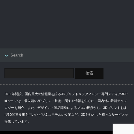
Search
2011年開設、国内最大の情報量を誇る3Dプリント＆テクノロジー専門メディア3DP
id.arts では、最先端の3Dプリント技術に関する情報を中心に、国内外の最新テクノ
ロジーを紹介。また、デザイン・製品開発によるプロの視点から、3Dプリントおよ
び3D関連技術を用いたビジネスモデルの立案など、3Dを軸とした様々なサービスを
提供しています。