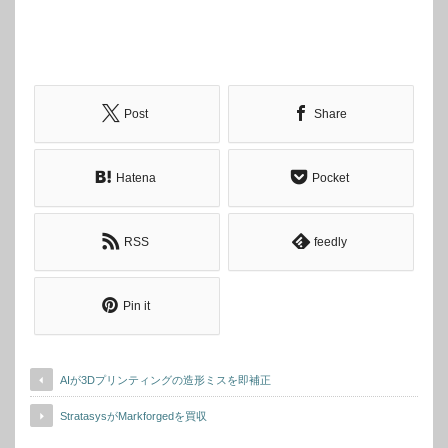
Post
Share
Hatena
Pocket
RSS
feedly
Pin it
AIが3Dプリンティングの造形ミスを即補正
StratasysがMarkforgedを買収