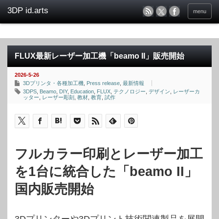
menu
FLUX最新レーザー加工機「beamo II」販売開始
2026-5-26
3Dプリンタ・各種加工機
,
Press release
,
最新情報
3DPS
,
Beamo
,
DIY
,
Education
,
FLUX
,
テクノロジー
,
デザイン
,
レーザーカ
ッター
,
レーザー彫刻
,
教材
,
教育
,
試作
フルカラー印刷とレーザー加工
を1台に統合した「beamo II」
国内販売開始