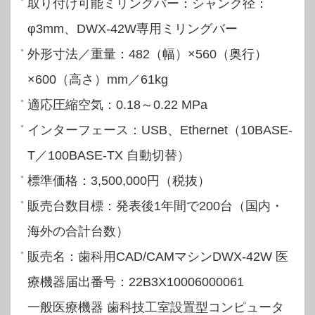
取り付け可能ミリングバー：シャンク径：
φ3mm、DWX-42W専用ミリングバー
外形寸法／重量：482（幅）×560（奥行）
×600（高さ）mm／61kg
適応圧縮空気：0.18～0.22 MPa
インターフェース：USB、Ethernet（10BASE-
T／100BASE-TX 自動切替）
標準価格：3,500,000円（税抜）
販売台数目標：発表後1年間で200台（国内・
海外の合計台数）
販売名：歯科用CAD/CAMマシンDWX-42W 医
療機器届出番号：22B3X10006000061
一般医療機器 歯科技工室設置型コンピュータ