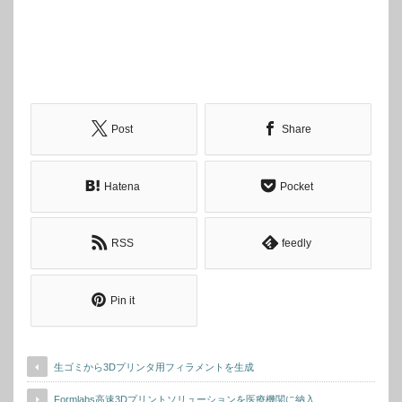
Post
Share
Hatena
Pocket
RSS
feedly
Pin it
生ゴミから3Dプリンタ用フィラメントを生成
Formlabs高速3Dプリントソリューションを医療機関に納入