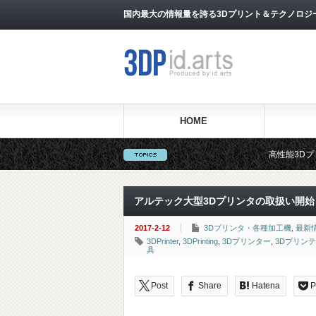
国内最大の情報量を誇る3Dプリント＆テクノロジー専門メ
HOME
高性能3Dプリンターを販売する3Dプ
アルテック大型3Dプリンタの取扱い開始
2017-2-12
3Dプリンタ・各種加工機
,
最新
3DPrinter
,
3DPrinting
,
3Dプリンター
,
3Dプリン
具
Post
Share
Hatena
P