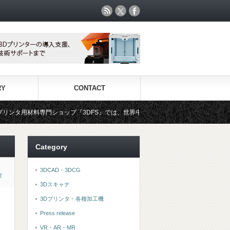
RY
CONTACT
ショップ『3DFS』では、世界中から選りすぐりの3Dプリンタ用材料をお手頃な価
Category
3DCAD・3DCG
家
3Dスキャナ
3Dプリンタ・各種加工機
Press release
VR・AR・MR