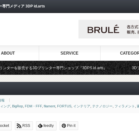
ディア 3DP id.arts
ABOUT
SERVICE
CATEGO
リンター専門ショップ『3DPS id.arts』
3Dプリンタ用材料専門
情報
ティング
,
BigRep
,
FDM・FFF
,
filament
,
FORTUS
,
インテリア
,
テクノロジー
,
フィラメント
,
ocket
RSS
feedly
Pin it