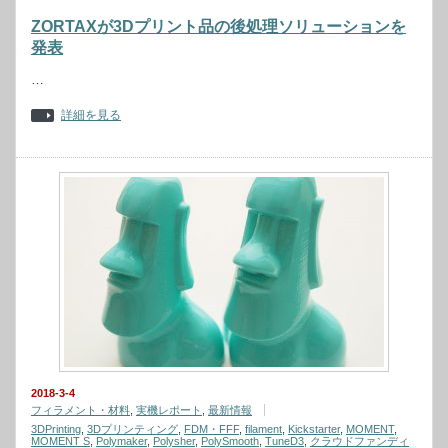
ZORTAXが3Dプリント品の後処理ソリューションを
発表
…
詳細を見る
2018-3-4
フィラメント・材料
,
実機レポート
,
最新情報
3DPrinting
,
3Dプリンティング
,
FDM・FFF
,
filament
,
Kickstarter
,
MOMENT
,
MOMENT S
,
Polymaker
,
Polysher
,
PolySmooth
,
TuneD3
,
クラウドファンディ