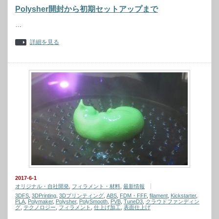
Polysher開封から初期セットアップまで
…
詳細を見る
2017-6-1
オリジナル・自社開発
,
フィラメント・材料
,
最新情報
3DFS
,
3DPrinting
,
3Dプリンティング
,
ABS
,
FDM・FFF
,
filament
,
Kickstarter
,
PLA
,
Polymaker
,
Polysher
,
PolySmooth
,
PVB
,
TuneD3
,
クラウドファンディン
グ
,
テクノロジー
,
フィラメント
,
仕上げ加工
,
表面仕上げ