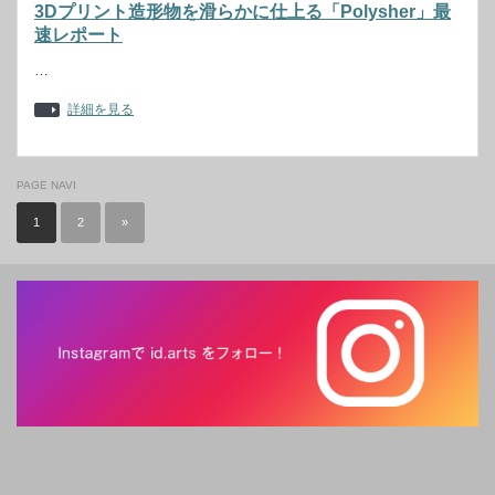
3Dプリント造形物を滑らかに仕上る「Polysher」最
速レポート
…
詳細を見る
PAGE NAVI
1
2
»