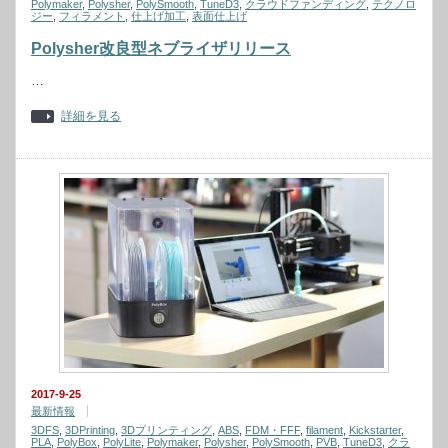
Polymaker
,
Polysher
,
PolySmooth
,
TuneD3
,
クラウドファンディング
,
テクノロ
ジー
,
フィラメント
,
仕上げ加工
,
表面仕上げ
Polysher改良型ネブライザリリース
…
詳細を見る
2017-9-25
最新情報
3DFS
,
3DPrinting
,
3Dプリンティング
,
ABS
,
FDM・FFF
,
filament
,
Kickstarter
,
PLA
,
PolyBox
,
PolyLite
,
Polymaker
,
Polysher
,
PolySmooth
,
PVB
,
TuneD3
,
クラ