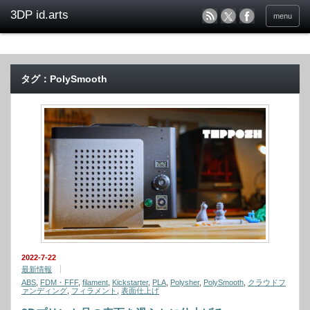
menu
タグ：PolySmooth
2022-7-22
最新情報
ABS
,
FDM・FFF
,
filament
,
Kickstarter
,
PLA
,
Polysher
,
PolySmooth
,
クラウドフ
ァンディング
,
フィラメント
,
表面仕上げ