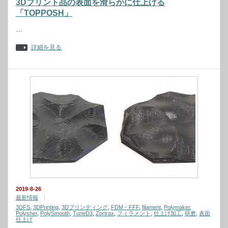
3Dプリント品の表面を滑らかに仕上げる
「TOPPOSH」
…
詳細を見る
2019-8-26
最新情報
3DFS
,
3DPrinting
,
3Dプリンティング
,
FDM・FFF
,
filament
,
Polymaker
,
Polysher
,
PolySmooth
,
TuneD3
,
Zortrax
,
フィラメント
,
仕上げ加工
,
研磨
,
表面
仕上げ