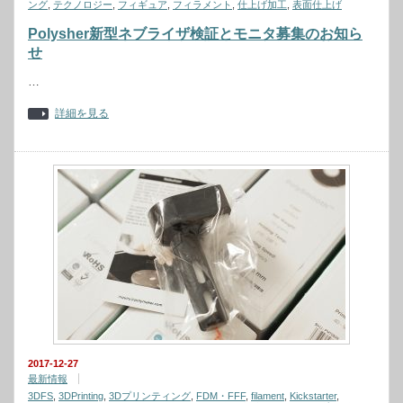
ング
,
テクノロジー
,
フィギュア
,
フィラメント
,
仕上げ加工
,
表面仕上げ
Polysher新型ネブライザ検証とモニタ募集のお知ら
せ
…
詳細を見る
2017-12-27
最新情報
3DFS
,
3DPrinting
,
3Dプリンティング
,
FDM・FFF
,
filament
,
Kickstarter
,