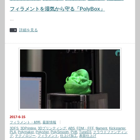
フィラメントを湿気から守る「PolyBox」
…
詳細を見る
2017-6-15
フィラメント・材料
,
最新情報
3DFS
,
3DPrinting
,
3Dプリンティング
,
ABS
,
FDM・FFF
,
filament
,
Kickstarter
,
PLA
,
Polymaker
,
Polysher
,
PolySmooth
,
PVB
,
TuneD3
,
クラウドファンディン
グ
,
テクノロジー
,
フィラメント
,
仕上げ加工
,
表面仕上げ