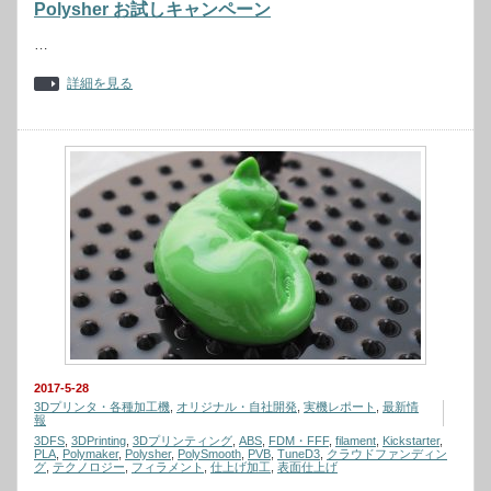
Polysher お試しキャンペーン
…
詳細を見る
2017-5-28
3Dプリンタ・各種加工機
,
オリジナル・自社開発
,
実機レポート
,
最新情
報
3DFS
,
3DPrinting
,
3Dプリンティング
,
ABS
,
FDM・FFF
,
filament
,
Kickstarter
,
PLA
,
Polymaker
,
Polysher
,
PolySmooth
,
PVB
,
TuneD3
,
クラウドファンディン
グ
,
テクノロジー
,
フィラメント
,
仕上げ加工
,
表面仕上げ