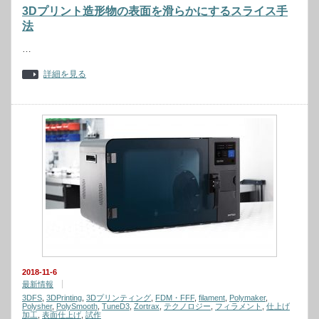
3Dプリント造形物の表面を滑らかにするスライス手
法
…
詳細を見る
2018-11-6
最新情報
3DFS
,
3DPrinting
,
3Dプリンティング
,
FDM・FFF
,
filament
,
Polymaker
,
Polysher
,
PolySmooth
,
TuneD3
,
Zortrax
,
テクノロジー
,
フィラメント
,
仕上げ
加工
,
表面仕上げ
,
試作