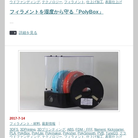
ウドファンディング
,
テクノロジー
,
フィラメント
,
仕上げ加工
,
表面仕上げ
フィラメントを湿度から守る「PolyBox」
…
詳細を見る
2017-7-14
フィラメント・材料
,
最新情報
3DFS
,
3DPrinting
,
3Dプリンティング
,
ABS
,
FDM・FFF
,
filament
,
Kickstarter
,
PLA
,
PolyBox
,
PolyLite
,
Polymaker
,
Polysher
,
PolySmooth
,
PVB
,
TuneD3
,
クラ
ウドファンディング
,
テクノロジー
,
フィラメント
,
仕上げ加工
,
表面仕上げ