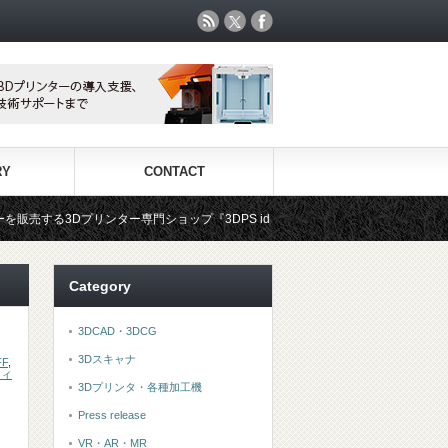
RY
CONTACT
ター専門ショップ『3DPS id.arts』
3Dプリンタ用材料専門ショ
Category
3DCAD・3DCG
3Dスキャナ
FF
,
フィ
3Dプリンタ・各種加工機
Press release
VR・AR・MR