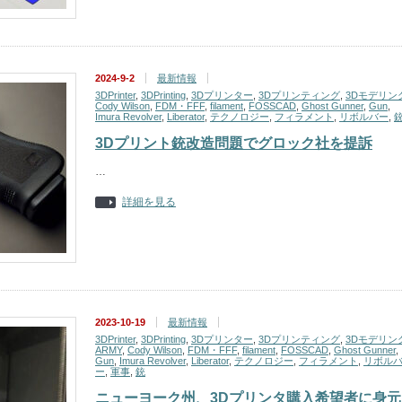
2024-9-2
最新情報
3DPrinter
,
3DPrinting
,
3Dプリンター
,
3Dプリンティング
,
3Dモデリン
Cody Wilson
,
FDM・FFF
,
filament
,
FOSSCAD
,
Ghost Gunner
,
Gun
,
Imura Revolver
,
Liberator
,
テクノロジー
,
フィラメント
,
リボルバー
,
3Dプリント銃改造問題でグロック社を提訴
…
詳細を見る
2023-10-19
最新情報
3DPrinter
,
3DPrinting
,
3Dプリンター
,
3Dプリンティング
,
3Dモデリン
ARMY
,
Cody Wilson
,
FDM・FFF
,
filament
,
FOSSCAD
,
Ghost Gunner
,
Gun
,
Imura Revolver
,
Liberator
,
テクノロジー
,
フィラメント
,
リボル
ー
,
軍事
,
銃
ニューヨーク州、3Dプリンタ購入希望者に身元