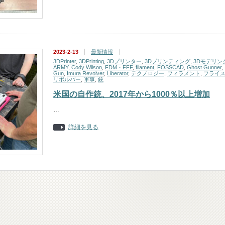
2023-2-13
最新情報
3DPrinter
,
3DPrinting
,
3Dプリンター
,
3Dプリンティング
,
3Dモデリン
ARMY
,
Cody Wilson
,
FDM・FFF
,
filament
,
FOSSCAD
,
Ghost Gunner
,
Gun
,
Imura Revolver
,
Liberator
,
テクノロジー
,
フィラメント
,
フライ
リボルバー
,
軍事
,
銃
米国の自作銃、2017年から1000％以上増加
…
詳細を見る