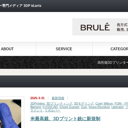
ディア 3DP id.arts
ABOUT
SERVICE
CATEGO
高性能3Dプリンターを販売する3Dプリン
2025-3-31
最新情報
3DPrinting
,
3Dプリンティング
,
3Dモデリング
,
Cody Wilson
,
FDM・F
filament
,
FOSSCAD
,
Ghost Gunner
,
Gun
,
Imura Revolver
,
Liberator
,
ラメント
,
リボルバー
米最高裁、3Dプリント銃に新規制
…