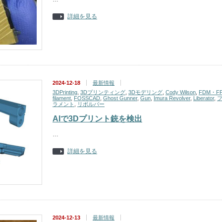
詳細を見る
2024-12-18
最新情報
3DPrinting
,
3Dプリンティング
,
3Dモデリング
,
Cody Wilson
,
FDM・F
filament
,
FOSSCAD
,
Ghost Gunner
,
Gun
,
Imura Revolver
,
Liberator
,
ラメント
,
リボルバー
AIで3Dプリント銃を検出
…
詳細を見る
2024-12-13
最新情報