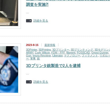
調査を実施⁈
…
詳細を見る
2023-8-15
最新情報
3DPrinter
,
3DPrinting
,
3Dプリンター
,
3Dプリンティング
,
3Dモデリン
ARMY
,
Cody Wilson
,
FDM・FFF
,
filament
,
FOSSCAD
,
Ghost Gunner
,
Gun
,
Imura Revolver
,
Liberator
,
テクノロジー
,
フィラメント
,
リボル
ー
,
軍事
,
銃
3Dプリンタ銃製造で2人を逮捕
…
詳細を見る