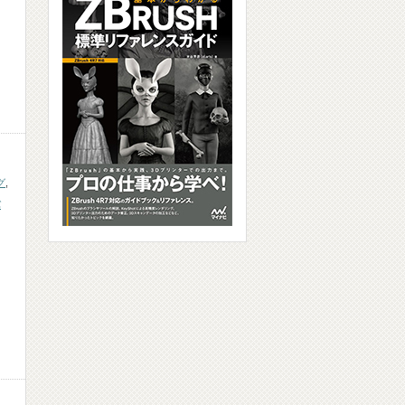
グ
,
バ