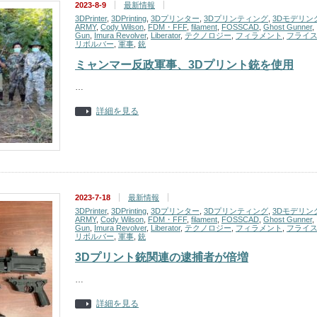
2023-8-9
最新情報
3DPrinter
,
3DPrinting
,
3Dプリンター
,
3Dプリンティング
,
3Dモデリン
ARMY
,
Cody Wilson
,
FDM・FFF
,
filament
,
FOSSCAD
,
Ghost Gunner
,
Gun
,
Imura Revolver
,
Liberator
,
テクノロジー
,
フィラメント
,
フライ
リボルバー
,
軍事
,
銃
ミャンマー反政軍事、3Dプリント銃を使用
…
詳細を見る
2023-7-18
最新情報
3DPrinter
,
3DPrinting
,
3Dプリンター
,
3Dプリンティング
,
3Dモデリン
ARMY
,
Cody Wilson
,
FDM・FFF
,
filament
,
FOSSCAD
,
Ghost Gunner
,
Gun
,
Imura Revolver
,
Liberator
,
テクノロジー
,
フィラメント
,
フライ
リボルバー
,
軍事
,
銃
3Dプリント銃関連の逮捕者が倍増
…
詳細を見る