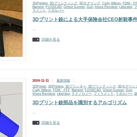
3DPrinting
,
3Dプリンティング
,
3Dモデリング
,
Cody Wilson
,
FDM・F
filament
,
FOSSCAD
,
Ghost Gunner
,
Gun
,
Imura Revolver
,
Liberator
,
ラメント
,
リボルバー
3Dプリント銃による大手保険会社CEO射殺事
…
詳細を見る
2024-11-11
最新情報
3DPrinter
,
3DPrinting
,
3Dプリンター
,
3Dプリンティング
,
3Dモデリン
Cody Wilson
,
FDM・FFF
,
filament
,
FOSSCAD
,
Ghost Gunner
,
Gun
,
Imura Revolver
,
Liberator
,
テクノロジー
,
フィラメント
,
リボルバー
,
3Dプリント銃部品を識別するアルゴリズム
…
詳細を見る