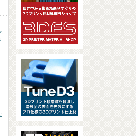
グ
,
銃
グ
,
バ