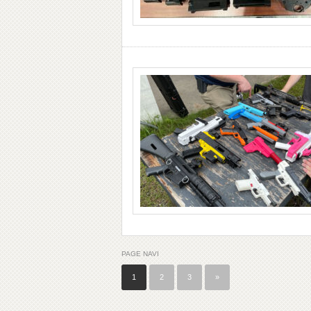
PAGE NAVI
1
2
3
»