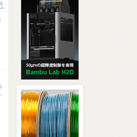
FF
,
フィ
件
グ
,
銃