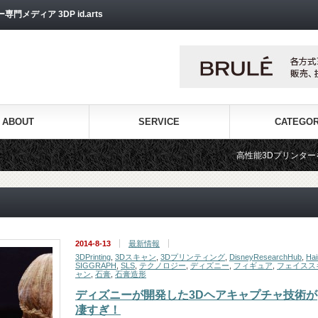
ディア 3DP id.arts
ABOUT
SERVICE
CATEGO
高性能3Dプリンターを販売する3Dプリンター専
2014-8-13
最新情報
3DPrinting
,
3Dスキャン
,
3Dプリンティング
,
DisneyResearchHub
,
Hai
SIGGRAPH
,
SLS
,
テクノロジー
,
ディズニー
,
フィギュア
,
フェイスス
ャン
,
石膏
,
石膏造形
ディズニーが開発した3Dヘアキャプチャ技術が
凄すぎ！