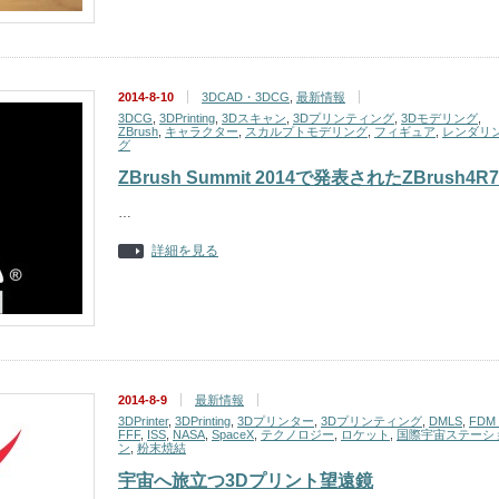
2014-8-10
3DCAD・3DCG
,
最新情報
3DCG
,
3DPrinting
,
3Dスキャン
,
3Dプリンティング
,
3Dモデリング
,
ZBrush
,
キャラクター
,
スカルプトモデリング
,
フィギュア
,
レンダリ
グ
ZBrush Summit 2014で発表されたZBrush4R7
…
詳細を見る
2014-8-9
最新情報
3DPrinter
,
3DPrinting
,
3Dプリンター
,
3Dプリンティング
,
DMLS
,
FDM
FFF
,
ISS
,
NASA
,
SpaceX
,
テクノロジー
,
ロケット
,
国際宇宙ステーシ
ン
,
粉末焼結
宇宙へ旅立つ3Dプリント望遠鏡