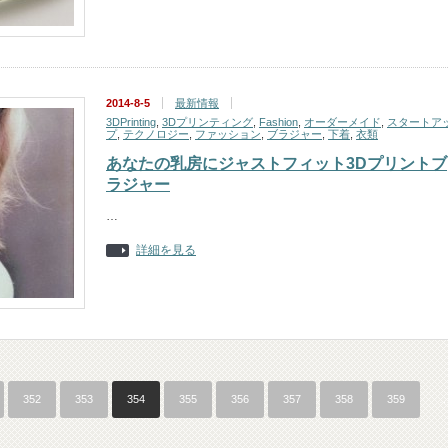
2014-8-5
最新情報
3DPrinting
,
3Dプリンティング
,
Fashion
,
オーダーメイド
,
スタートア
プ
,
テクノロジー
,
ファッション
,
ブラジャー
,
下着
,
衣類
あなたの乳房にジャストフィット3Dプリントブ
ラジャー
…
詳細を見る
352
353
354
355
356
357
358
359