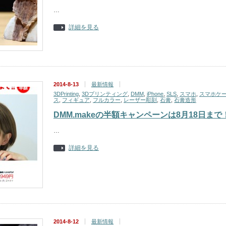
…
詳細を見る
2014-8-13
最新情報
3DPrinting
,
3Dプリンティング
,
DMM
,
iPhone
,
SLS
,
スマホ
,
スマホケ
ス
,
フィギュア
,
フルカラー
,
レーザー彫刻
,
石膏
,
石膏造形
DMM.makeの半額キャンペーンは8月18日まで
…
詳細を見る
2014-8-12
最新情報