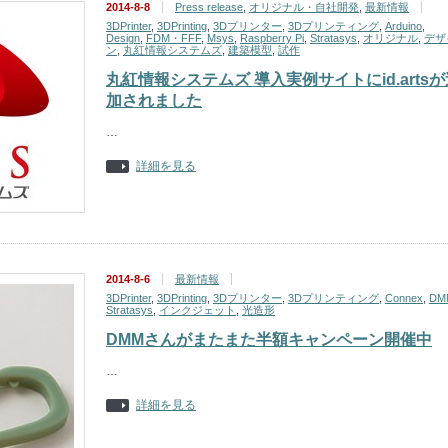
2014-8-8
Press release
,
オリジナル・自社開発
,
最新情報
3DPrinter
,
3DPrinting
,
3Dプリンター
,
3Dプリンティング
,
Arduino
,
Design
,
FDM・FFF
,
Msys
,
Raspberry Pi
,
Stratasys
,
オリジナル
,
デザ
ン
,
丸紅情報システムズ
,
建築模型
,
試作
丸紅情報システムズ 導入実例サイトにid.artsが
加されました
…
詳細を見る
2014-8-6
最新情報
3DPrinter
,
3DPrinting
,
3Dプリンター
,
3Dプリンティング
,
Connex
,
DM
Stratasys
,
インクジェット
,
光造形
DMMさんがまたまた半額キャンペーン開催中
…
詳細を見る