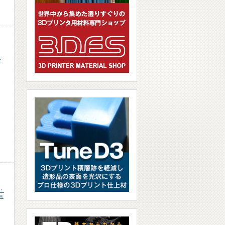
ン
・
ョ