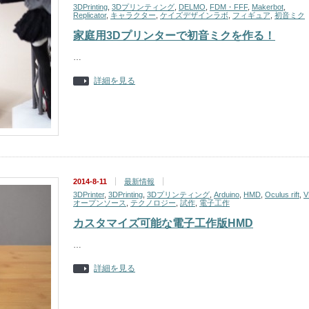
3DPrinting
,
3Dプリンティング
,
DELMO
,
FDM・FFF
,
Makerbot
,
Replicator
,
キャラクター
,
ケイズデザインラボ
,
フィギュア
,
初音ミク
家庭用3Dプリンターで初音ミクを作る！
…
詳細を見る
2014-8-11
最新情報
3DPrinter
,
3DPrinting
,
3Dプリンティング
,
Arduino
,
HMD
,
Oculus rift
,
V
オープンソース
,
テクノロジー
,
試作
,
電子工作
カスタマイズ可能な電子工作版HMD
…
詳細を見る