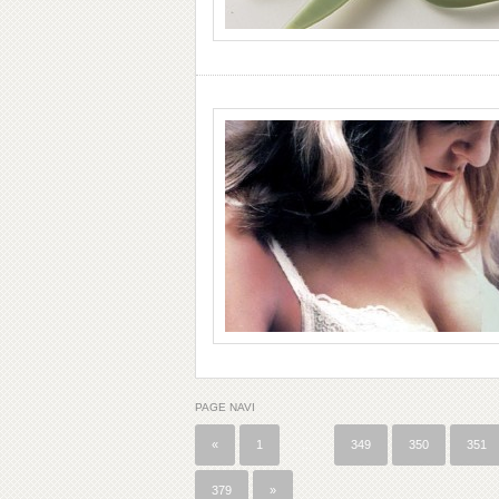
PAGE NAVI
«
1
…
349
350
351
379
»