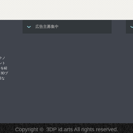
広告主募集中
クノ
リント
ーを紹
3Dプ
案な
Copyright ©
3DP id.arts
All rights reserved.