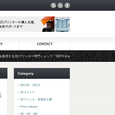
RY
CONTACT
門ショップ『3DPS id.arts』
3Dプリンタ用材料専門ショップ『
Category
3DCAD・3DCG
3Dスキャナ
r
,
キ
3Dプリンタ・各種加工機
Press release
VR・AR・MR