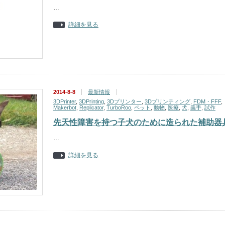
…
詳細を見る
2014-8-8
最新情報
3DPrinter
,
3DPrinting
,
3Dプリンター
,
3Dプリンティング
,
FDM・FFF
,
Makerbot
,
Replicator
,
TurboRoo
,
ペット
,
動物
,
医療
,
犬
,
義手
,
試作
先天性障害を持つ子犬のために造られた補助器
…
詳細を見る