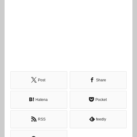
Post
Share
Hatena
Pocket
RSS
feedly