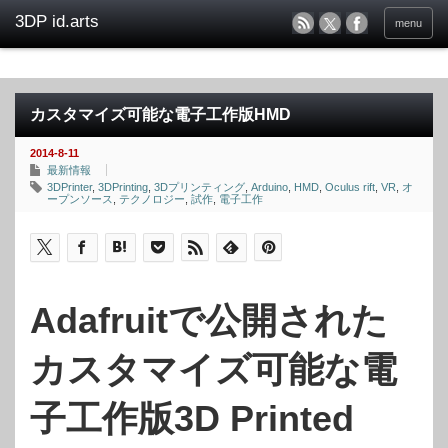
menu
カスタマイズ可能な電子工作版HMD
2014-8-11
最新情報
3DPrinter
,
3DPrinting
,
3Dプリンティング
,
Arduino
,
HMD
,
Oculus rift
,
VR
,
オ
ープンソース
,
テクノロジー
,
試作
,
電子工作
Adafruitで公開された
カスタマイズ可能な電
子工作版3D Printed