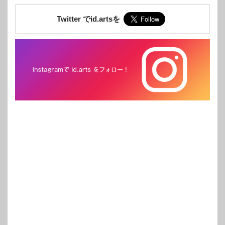
Twitter でid.artsを