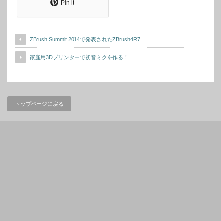
Pin it
ZBrush Summit 2014で発表されたZBrush4R7
家庭用3Dプリンターで初音ミクを作る！
トップページに戻る