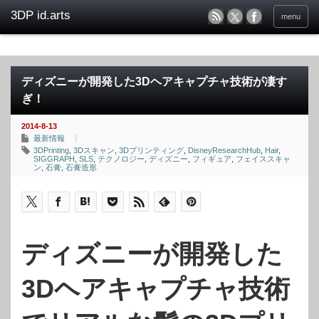
menu
ディズニーが開発した3Dヘアキャプチャ技術が凄す
ぎ！
2014-8-13
最新情報
3DPrinting
,
3Dスキャン
,
3Dプリンティング
,
DisneyResearchHub
,
Hair
,
SIGGRAPH
,
SLS
,
テクノロジー
,
ディズニー
,
フィギュア
,
フェイススキャ
ン
,
石膏
,
石膏造形
ディズニーが開発した
3Dヘアキャプチャ技術