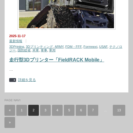
2025-11-17
最新情報
3DPrinting
,
3Dプリンティング
,
ARMY
,
FDM・FFF
,
Formnext
,
USAF
,
テクノロ
ジー
,
国防総省
,
米軍
,
軍事
,
軍用
走行型3Dプリンター「FieldRACK Mobile」
…
詳細を見る
PAGE NAVI
«
1
2
3
4
5
6
7
…
13
»