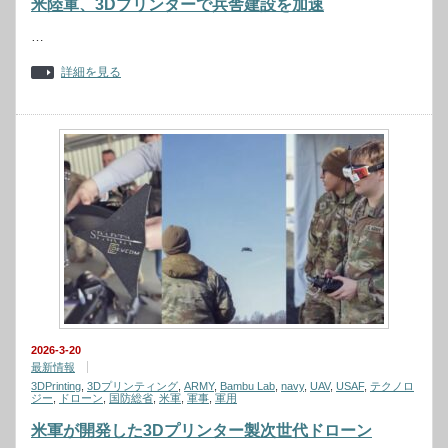
米陸軍、3Dプリンターで兵舎建設を加速
…
詳細を見る
2026-3-20
最新情報
3DPrinting
,
3Dプリンティング
,
ARMY
,
Bambu Lab
,
navy
,
UAV
,
USAF
,
テクノロ
ジー
,
ドローン
,
国防総省
,
米軍
,
軍事
,
軍用
米軍が開発した3Dプリンター製次世代ドローン