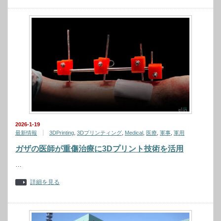
2026-1-19
最新情報
3DPrinting
,
3Dプリンティング
,
Medical
,
医療
,
軍事
,
軍用
ガザの医師が重傷治療に3Dプリント技術を活用
…
詳細を見る