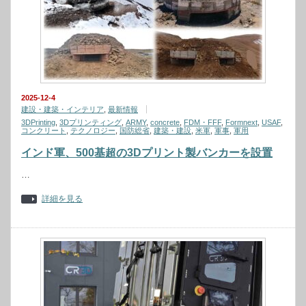
2025-12-4
建設・建築・インテリア
,
最新情報
3DPrinting
,
3Dプリンティング
,
ARMY
,
concrete
,
FDM・FFF
,
Formnext
,
USAF
,
コンクリート
,
テクノロジー
,
国防総省
,
建築・建設
,
米軍
,
軍事
,
軍用
インド軍、500基超の3Dプリント製バンカーを設置
…
詳細を見る