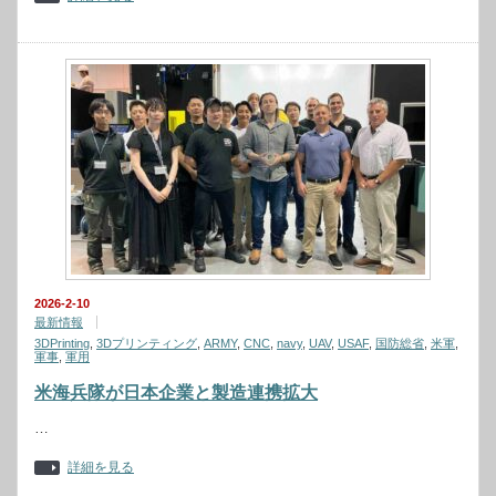
2026-2-10
最新情報
3DPrinting
,
3Dプリンティング
,
ARMY
,
CNC
,
navy
,
UAV
,
USAF
,
国防総省
,
米軍
,
軍事
,
軍用
米海兵隊が日本企業と製造連携拡大
…
詳細を見る