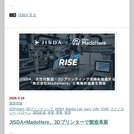
…
詳細を見る
2026-3-19
最新情報
3DPrinting
,
3Dプリンティング
,
ARMY
,
Bambu Lab
,
navy
,
UAV
,
USAF
,
テクノロ
ジー
,
ドローン
,
国防総省
,
米軍
,
軍事
,
軍用
JISDA×MadeHere、3Dプリンターで製造革新
…