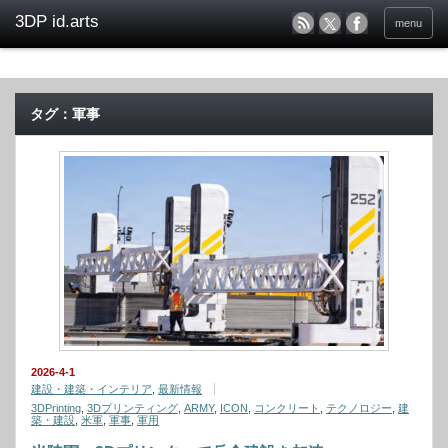
menu
タグ：軍事
2026-4-1
建設・建築・インテリア
,
最新情報
3DPrinting
,
3Dプリンティング
,
ARMY
,
ICON
,
コンクリート
,
テクノロジー
,
建
築・建設
,
米軍
,
軍事
,
軍用