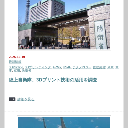
2025-12-19
最新情報
3DPrinting
,
3Dプリンティング
,
ARMY
,
USAF
,
テクノロジー
,
国防総省
,
米軍
,
軍
事
,
軍用
,
防衛省
陸上自衛隊、3Dプリント技術の活用を調査
…
詳細を見る