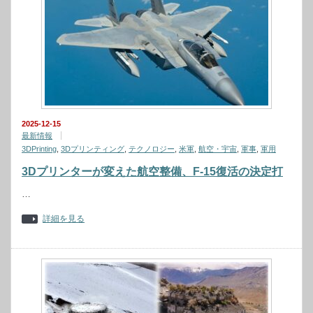
2025-12-15
最新情報
3DPrinting
,
3Dプリンティング
,
テクノロジー
,
米軍
,
航空・宇宙
,
軍事
,
軍用
3Dプリンターが変えた航空整備、F-15復活の決定打
…
詳細を見る