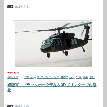
詳細を見る
2026-3-10
最新情報
3DPrinting
,
3Dプリンティング
,
ARMY
,
navy
,
米軍
,
軍事
,
軍用
米陸軍、ブラックホーク部品を3Dプリンターで内製
化
…
詳細を見る