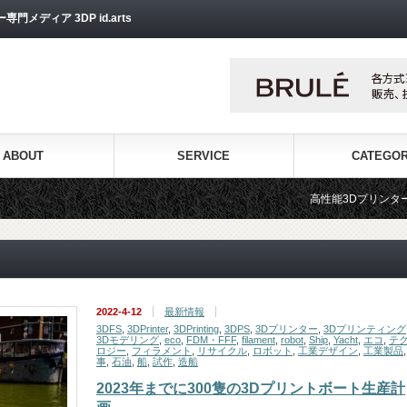
ディア 3DP id.arts
ABOUT
SERVICE
CATEGO
高性能3Dプリンターを販売する3Dプリ
2022-4-12
最新情報
3DFS
,
3DPrinter
,
3DPrinting
,
3DPS
,
3Dプリンター
,
3Dプリンティング
3Dモデリング
,
eco
,
FDM・FFF
,
filament
,
robot
,
Ship
,
Yacht
,
エコ
,
テ
ロジー
,
フィラメント
,
リサイクル
,
ロボット
,
工業デザイン
,
工業製品
事
,
石油
,
船
,
試作
,
造船
2023年までに300隻の3Dプリントボート生産計