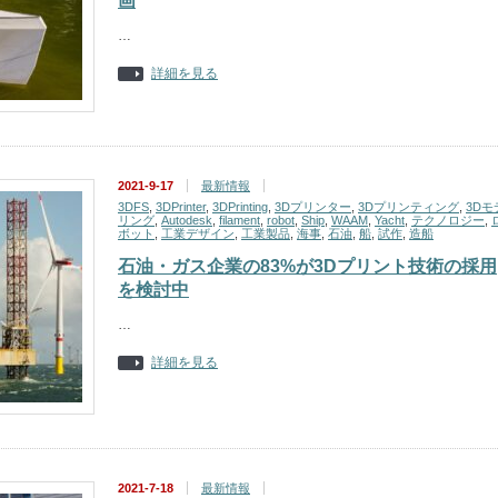
画
…
詳細を見る
2021-9-17
最新情報
3DFS
,
3DPrinter
,
3DPrinting
,
3Dプリンター
,
3Dプリンティング
,
3Dモ
リング
,
Autodesk
,
filament
,
robot
,
Ship
,
WAAM
,
Yacht
,
テクノロジー
,
ボット
,
工業デザイン
,
工業製品
,
海事
,
石油
,
船
,
試作
,
造船
石油・ガス企業の83%が3Dプリント技術の採用
を検討中
…
詳細を見る
2021-7-18
最新情報