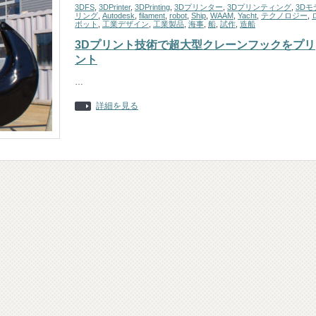
3DFS
,
3DPrinter
,
3DPrinting
,
3Dプリンター
,
3Dプリンティング
,
3Dモ
リング
,
Autodesk
,
filament
,
robot
,
Ship
,
WAAM
,
Yacht
,
テクノロジー
,
ボット
,
工業デザイン
,
工業製品
,
海事
,
船
,
試作
,
造船
3Dプリント技術で超大型クレーンフックをプリ
ント
…
詳細を見る