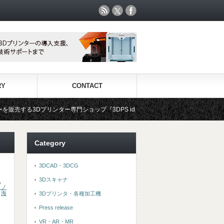
RY
CONTACT
ンター専門ショップ『3DPS id.arts』
3Dプリンタ用材料専門シ
Category
3DCAD・3DCG
3Dスキャナ
,
クノ
,
海
3Dプリンタ・各種加工機
Press release
VR・AR・MR