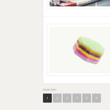
PAGE NAVI
1
2
3
4
5
6
…