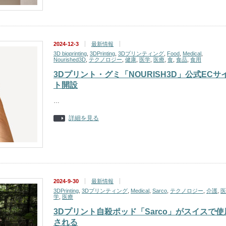
2024-12-3
最新情報
3D bioprinting
,
3DPrinting
,
3Dプリンティング
,
Food
,
Medical
,
Nourished3D
,
テクノロジー
,
健康
,
医学
,
医療
,
食
,
食品
,
食用
3Dプリント・グミ「NOURISH3D」公式ECサ
ト開設
…
詳細を見る
2024-9-30
最新情報
3DPrinting
,
3Dプリンティング
,
Medical
,
Sarco
,
テクノロジー
,
介護
,
医
学
,
医療
3Dプリント自殺ポッド「Sarco」がスイスで使
される