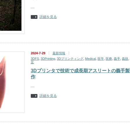
…
詳細を見る
2024-7-29
最新情報
3DFS
,
3DPrinting
,
3Dプリンティング
,
Medical
,
医学
,
医療
,
義手
,
義肢
,
足
3Dプリンタで技術で成長期アスリートの義手製
作
…
詳細を見る