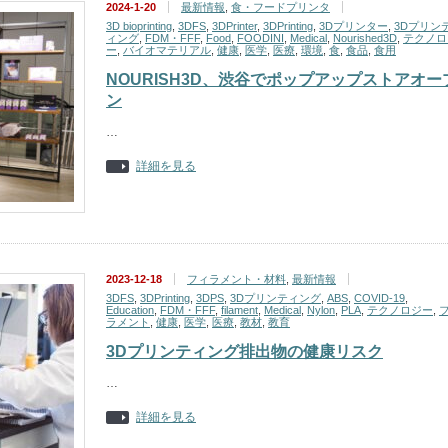
2024-1-20
最新情報
,
食・フードプリンタ
3D bioprinting
,
3DFS
,
3DPrinter
,
3DPrinting
,
3Dプリンター
,
3Dプリン
ィング
,
FDM・FFF
,
Food
,
FOODINI
,
Medical
,
Nourished3D
,
テクノロ
ー
,
バイオマテリアル
,
健康
,
医学
,
医療
,
環境
,
食
,
食品
,
食用
NOURISH3D、渋谷でポップアップストアオー
ン
…
詳細を見る
2023-12-18
フィラメント・材料
,
最新情報
3DFS
,
3DPrinting
,
3DPS
,
3Dプリンティング
,
ABS
,
COVID-19
,
Education
,
FDM・FFF
,
filament
,
Medical
,
Nylon
,
PLA
,
テクノロジー
,
ラメント
,
健康
,
医学
,
医療
,
教材
,
教育
3Dプリンティング排出物の健康リスク
…
詳細を見る