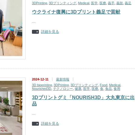
3DPrinting
,
3Dプリンティング
,
Medical
,
医学
,
医療
,
義手
,
義肢
,
義足
ウクライナ復興に3Dプリント義足で貢献
…
詳細を見る
2024-12-11
最新情報
3D bioprinting
,
3DPrinting
,
3Dプリンティング
,
Food
,
Medical
,
Nourished3D
,
テクノロジー
,
健康
,
医学
,
医療
,
食
,
食品
,
食用
3Dプリントグミ「NOURISH3D」大丸東京に出
品
…
詳細を見る