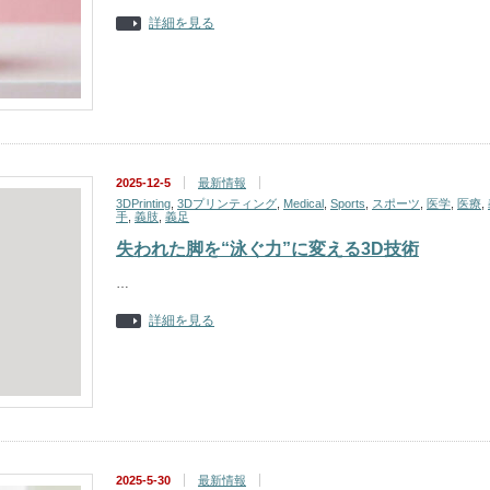
詳細を見る
2025-12-5
最新情報
3DPrinting
,
3Dプリンティング
,
Medical
,
Sports
,
スポーツ
,
医学
,
医療
,
手
,
義肢
,
義足
失われた脚を“泳ぐ力”に変える3D技術
…
詳細を見る
2025-5-30
最新情報