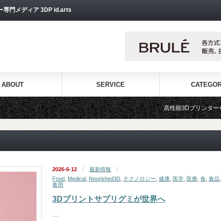
ディア 3DP id.arts
ABOUT
SERVICE
CATEGO
高性能3Dプリンターを販売する3Dプリンター専
2026-6-12
最新情報
Food
,
Medical
,
Nourished3D
,
テクノロジー
,
健康
,
医学
,
医療
,
食
,
食品
,
食用
3Dプリントサプリグミが世界へ
…