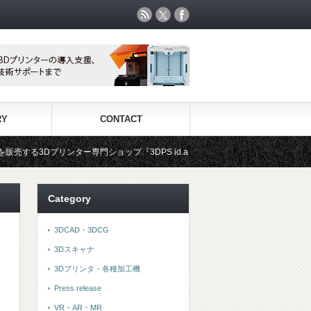
RY
CONTACT
門ショップ『3DPS id.arts』
3Dプリンタ用材料専門ショップ
Category
3DCAD・3DCG
3Dスキャナ
3Dプリンタ・各種加工機
Press release
VR・AR・MR