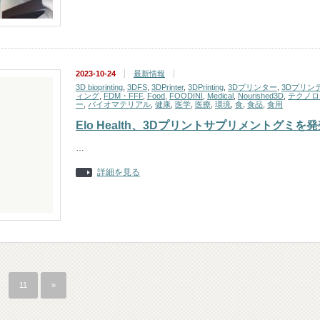
2023-10-24
最新情報
3D bioprinting
,
3DFS
,
3DPrinter
,
3DPrinting
,
3Dプリンター
,
3Dプリン
ィング
,
FDM・FFF
,
Food
,
FOODINI
,
Medical
,
Nourished3D
,
テクノロ
ー
,
バイオマテリアル
,
健康
,
医学
,
医療
,
環境
,
食
,
食品
,
食用
Elo Health、3Dプリントサプリメントグミを
…
詳細を見る
11
»