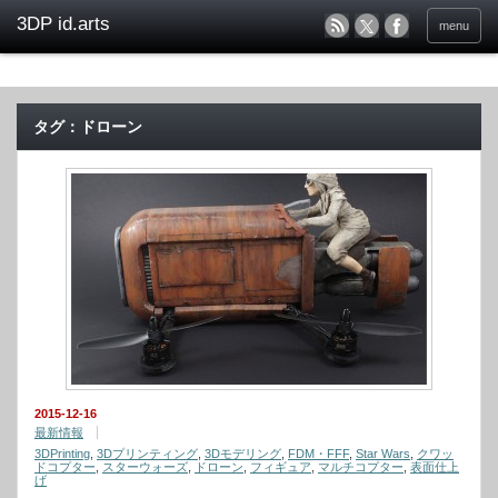
menu
タグ：ドローン
2015-12-16
最新情報
3DPrinting
,
3Dプリンティング
,
3Dモデリング
,
FDM・FFF
,
Star Wars
,
クワッ
ドコプター
,
スターウォーズ
,
ドローン
,
フィギュア
,
マルチコプター
,
表面仕上
げ