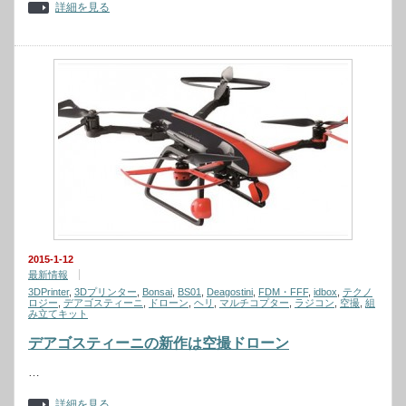
詳細を見る
2015-1-12
最新情報
3DPrinter
,
3Dプリンター
,
Bonsai
,
BS01
,
Deagostini
,
FDM・FFF
,
idbox
,
テクノ
ロジー
,
デアゴスティーニ
,
ドローン
,
ヘリ
,
マルチコプター
,
ラジコン
,
空撮
,
組
み立てキット
デアゴスティーニの新作は空撮ドローン
…
詳細を見る