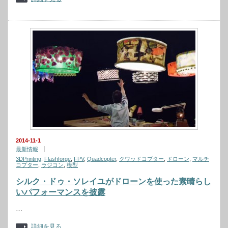
2014-11-1
最新情報
3DPrinting
,
Flashforge
,
FPV
,
Quadcopter
,
クワッドコプター
,
ドローン
,
マルチ
コプター
,
ラジコン
,
模型
シルク・ドゥ・ソレイユがドローンを使った素晴らし
いパフォーマンスを披露
…
詳細を見る