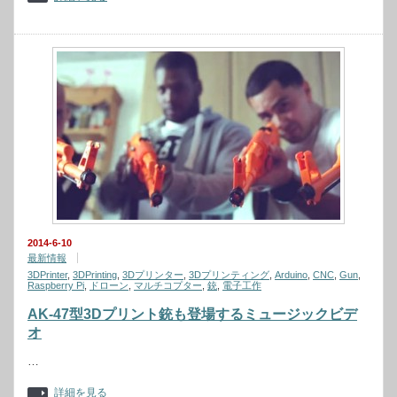
2014-6-10
最新情報
3DPrinter
,
3DPrinting
,
3Dプリンター
,
3Dプリンティング
,
Arduino
,
CNC
,
Gun
,
Raspberry Pi
,
ドローン
,
マルチコプター
,
銃
,
電子工作
AK-47型3Dプリント銃も登場するミュージックビデ
オ
…
詳細を見る