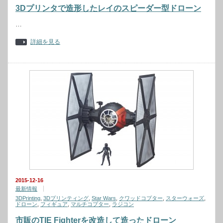
3Dプリンタで造形したレイのスピーダー型ドローン
…
詳細を見る
2015-12-16
最新情報
3DPrinting
,
3Dプリンティング
,
Star Wars
,
クワッドコプター
,
スターウォーズ
,
ドローン
,
フィギュア
,
マルチコプター
,
ラジコン
市販のTIE Fighterを改造して造ったドローン