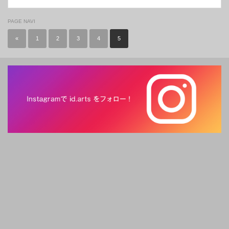
PAGE NAVI
«
1
2
3
4
5