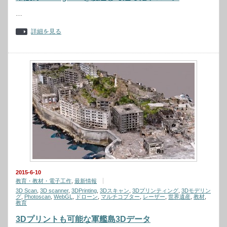
…
詳細を見る
2015-6-10
教育・教材・電子工作
,
最新情報
3D Scan
,
3D scanner
,
3DPrinting
,
3Dスキャン
,
3Dプリンティング
,
3Dモデリン
グ
,
Photoscan
,
WebGL
,
ドローン
,
マルチコプター
,
レーザー
,
世界遺産
,
教材
,
教育
3Dプリントも可能な軍艦島3Dデータ