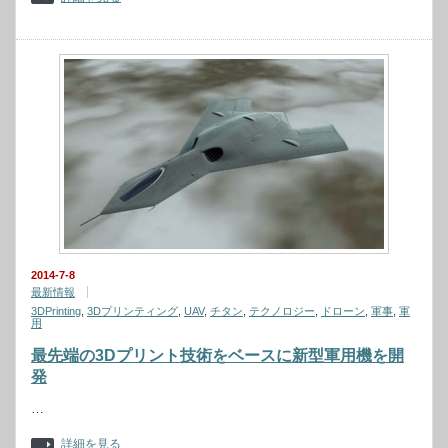
2014-7-8
最新情報
3DPrinting
,
3Dプリンティング
,
UAV
,
チタン
,
テクノロジー
,
ドローン
,
軍事
,
軍
用
最先端の3Dプリント技術をベースに新型軍用機を開
発
…
詳細を見る