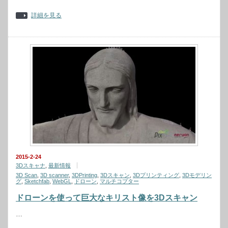
詳細を見る
2015-2-24
3Dスキャナ
,
最新情報
3D Scan
,
3D scanner
,
3DPrinting
,
3Dスキャン
,
3Dプリンティング
,
3Dモデリン
グ
,
Sketchfab
,
WebGL
,
ドローン
,
マルチコプター
ドローンを使って巨大なキリスト像を3Dスキャン
…