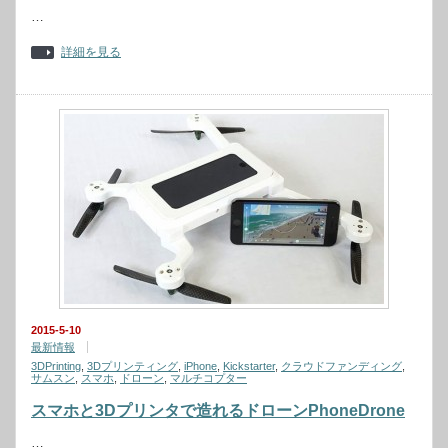
…
詳細を見る
2015-5-10
最新情報
3DPrinting
,
3Dプリンティング
,
iPhone
,
Kickstarter
,
クラウドファンディング
,
サムスン
,
スマホ
,
ドローン
,
マルチコプター
スマホと3Dプリンタで造れるドローンPhoneDrone
…