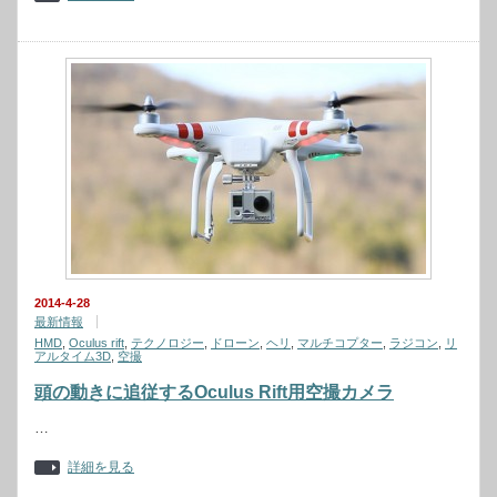
2014-4-28
最新情報
HMD
,
Oculus rift
,
テクノロジー
,
ドローン
,
ヘリ
,
マルチコプター
,
ラジコン
,
リ
アルタイム3D
,
空撮
頭の動きに追従するOculus Rift用空撮カメラ
…
詳細を見る