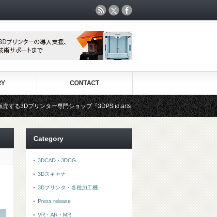
RY
CONTACT
ップ『3DPS id.arts』
3Dプリンタ用材料専門ショップ『3DF
Category
3DCAD・3DCG
3Dスキャナ
3Dプリンタ・各種加工機
Press release
VR・AR・MR