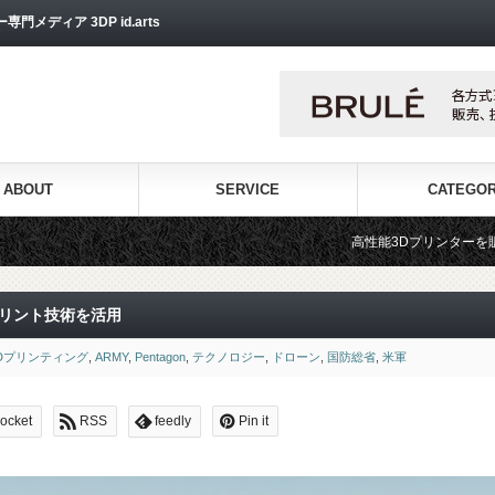
ディア 3DP id.arts
ABOUT
SERVICE
CATEGO
高性能3Dプリンターを販売する3Dプリンター専門ショ
プリント技術を活用
Dプリンティング
,
ARMY
,
Pentagon
,
テクノロジー
,
ドローン
,
国防総省
,
米軍
ocket
RSS
feedly
Pin it