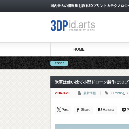
国内最大の情報量を誇る3Dプリント＆テクノロジー専門メ
HOME
米軍は使い捨て小型ドローン製作に3D
2016-3-29
最新情報
3DPrinting
,
3
Post
Share
Hatena
P