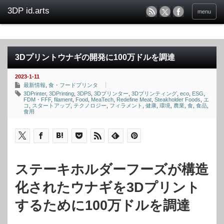
menu
3Dプリントウナギの開発に100万ドルを調達
2023-1-11
最新情報
,
食・フードプリンタ
3DPrinter
,
3DPrinting
,
3DPS
,
3Dプリンター
,
3Dプリンティング
,
eco
,
ESG
,
FDM・FFF
,
filament
,
Food
,
MeaTech
,
Redefine Meat
,
Steakholder Foods
,
エ
コ
,
スタートアップ
,
テクノロジー
,
フィラメント
,
健康
,
環境
,
農業
,
食
,
食品
,
食用
ステーキホルダーフーズが構造
化されたウナギを3Dプリント
するために100万ドルを調達