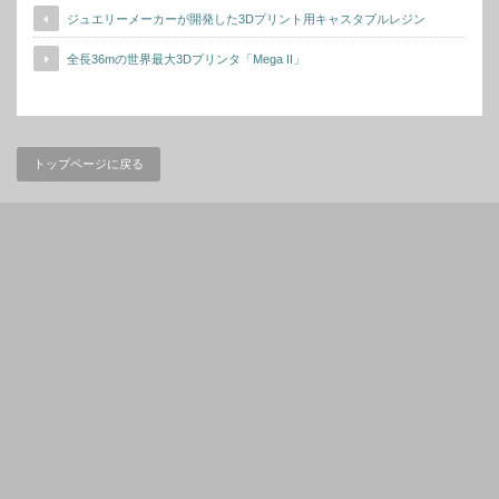
ジュエリーメーカーが開発した3Dプリント用キャスタブルレジン
全長36mの世界最大3Dプリンタ「Mega II」
トップページに戻る