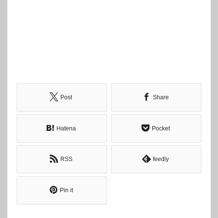
Post
Share
Hatena
Pocket
RSS
feedly
Pin it