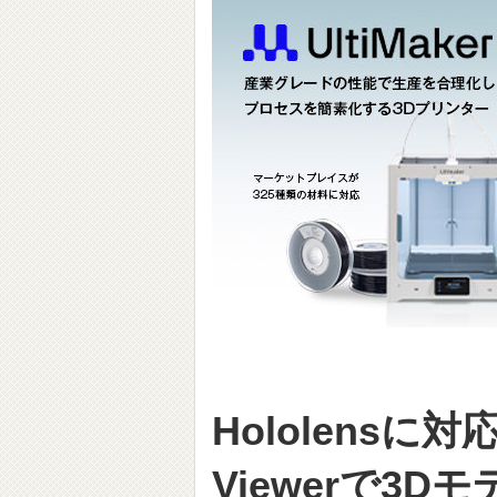
Hololensに対
Viewerで3