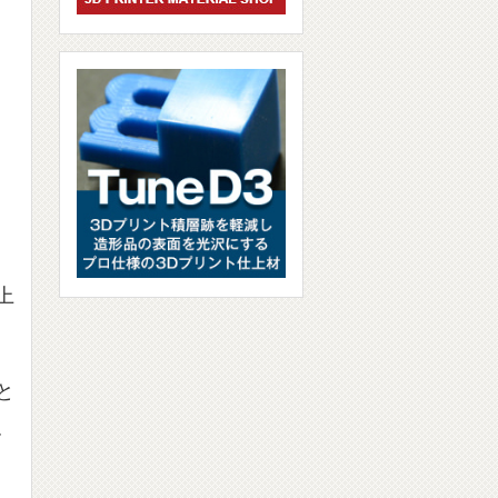
卓上
と
す