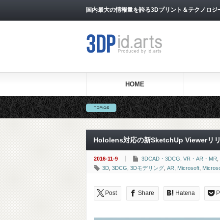
国内最大の情報量を誇る3Dプリント＆テクノロジー専門メ
HOME
Hololens対応の新SketchUp Viewer
2016-11-9
3DCAD・3DCG
,
VR・AR・MR
,
3D
,
3DCG
,
3Dモデリング
,
AR
,
Microsoft
,
Micros
Post
Share
Hatena
P