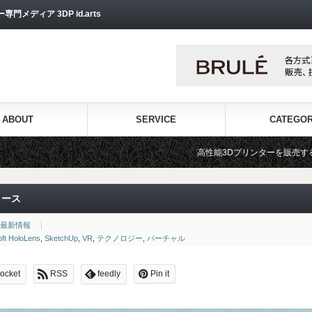
ディア 3DP id.arts
ABOUT
SERVICE
CATEGO
高性能3Dプリンターを販売する3Dプリンター専門ショップ『3
リリース
最新情報
oft HoloLens
,
SketchUp
,
VR
,
テクノロジー
,
バーチャル
ocket
RSS
feedly
Pin it