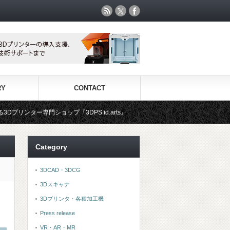
RY
CONTACT
DPS id.arts』
3Dプリンタ用材料専門ショップ『3DFS』で
Category
3DCAD・3DCG
3Dスキャナ
3Dプリンタ・各種加工機
Press release
VR・AR・MR