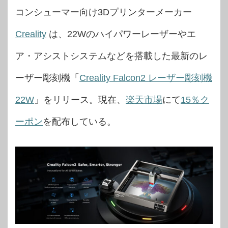
コンシューマー向け3Dプリンターメーカー
Creality
は、22Wのハイパワーレーザーやエ
ア・アシストシステムなどを搭載した最新のレ
ーザー彫刻機「
Creality Falcon2 レーザー彫刻機
22W
」をリリース。現在、
楽天市場
にて
15％ク
ーポン
を配布している。