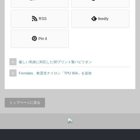
RSS
feedly
Pin it
厳しい気候に対応した3Dプリント製パビリオン
Formlabs、軟質非ナイロン「TPU 90A」を追加
トップページに戻る