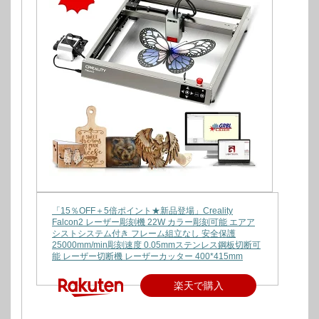
「15％OFF＋5倍ポイント★新品登場」Creality
Falcon2 レーザー彫刻機 22W カラー彫刻可能 エアア
シストシステム付き フレーム組立なし 安全保護
25000mm/min彫刻速度 0.05mmステンレス鋼板切断可
能 レーザー切断機 レーザーカッター 400*415mm
楽天で購入