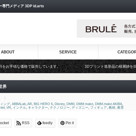
ディア 3DP id.arts
ABOUT
SERVICE
CATEGO
しています。
3Dプリント造形品の積層跡を目立たなくする仕上げ用研磨
世界
報
ティング
,
ABBALab
,
AR
,
BIG HERO 6
,
Disney
,
DMM
,
DMM.make
,
DMM.make AKIBA
,
ntel
,
VR
,
インテル
,
キャラクター
,
テクノロジー
,
ディズニー
,
フィギュア
,
教材
,
教育
ocket
RSS
feedly
Pin it