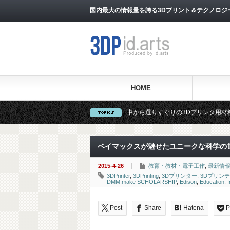
国内最大の情報量を誇る3Dプリント＆テクノロジー専門メ
HOME
『3DFS』では、世界中から選りすぐりの3Dプリンタ用材料をお手頃な価格で販売
ベイマックスが魅せたユニークな科学の
2015-4-26
教育・教材・電子工作
,
最新情
3DPrinter
,
3DPrinting
,
3Dプリンター
,
3Dプリン
DMM.make SCHOLARSHIP
,
Edison
,
Education
,
I
Post
Share
Hatena
P