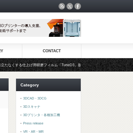
RY
CONTACT
フィルム「TuneD3」販売中！
Category
3DCAD・3DCG
3Dスキャナ
3Dプリンタ・各種加工機
Press release
VR・AR・MR