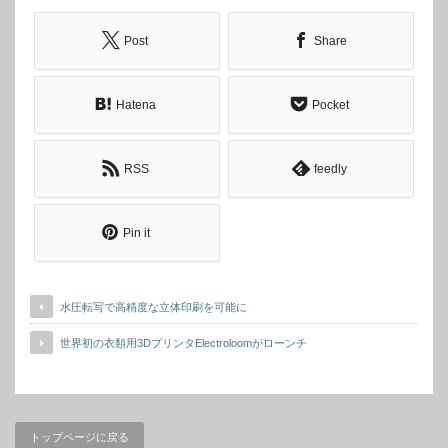
Post
Share
Hatena
Pocket
RSS
feedly
Pin it
水圧転写で高精度な立体印刷を可能に
世界初の衣類用3DプリンタElectroloomがローンチ
トップページに戻る