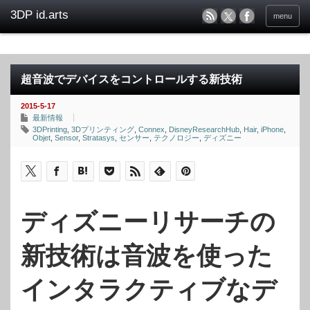
menu
超音波でデバイスをコントロールする新技術
2015-5-17
最新情報
3DPrinting
,
3Dプリンティング
,
Connex
,
DisneyResearchHub
,
Hair
,
iPhone
,
Objet
,
Sensor
,
Stratasys
,
センサー
,
テクノロジー
,
ディズニー
ディズニーリサーチの
新技術は音波を使った
インタラクティブなデ