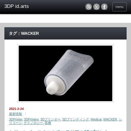
menu
タグ：WACKER
2021-2-24
最新情報
3DPrinter
,
3DPrinting
,
3Dプリンター
,
3Dプリンティング
,
Medical
,
WACKER
,
シ
リコーン
,
テクノロジー
,
医療