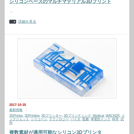
シリコンベースのマルチマテリアル3Dプリント
…
詳細を見る
2017-10-25
最新情報
3DPrinter
,
3DPrinting
,
3Dプリンター
,
3Dプリンティング
,
Medical
,
WACKER
,
イ
ンクジェット
,
シリコーン
,
テクノロジー
,
バイオ
,
医療
,
導電性インク
,
科学
,
試
作
複数素材が適用可能なシリコン3Dプリンタ