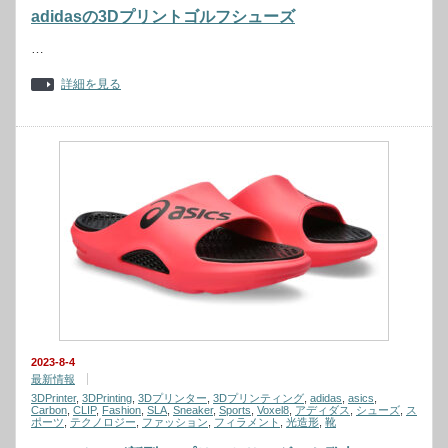
adidasの3Dプリントゴルフシューズ
…
詳細を見る
2023-8-4
最新情報
3DPrinter
,
3DPrinting
,
3Dプリンター
,
3Dプリンティング
,
adidas
,
asics
,
Carbon
,
CLIP
,
Fashion
,
SLA
,
Sneaker
,
Sports
,
Voxel8
,
アディダス
,
シューズ
,
ス
ポーツ
,
テクノロジー
,
ファッション
,
フィラメント
,
光造形
,
靴