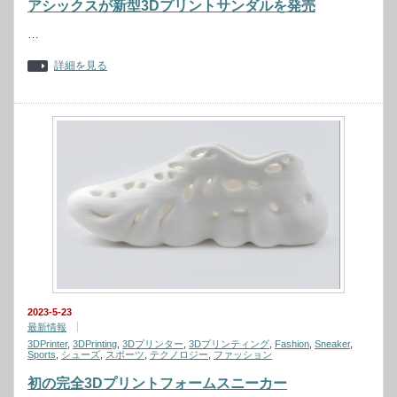
アシックスが新型3Dプリントサンダルを発売
…
詳細を見る
2023-5-23
最新情報
3DPrinter
,
3DPrinting
,
3Dプリンター
,
3Dプリンティング
,
Fashion
,
Sneaker
,
Sports
,
シューズ
,
スポーツ
,
テクノロジー
,
ファッション
初の完全3Dプリントフォームスニーカー