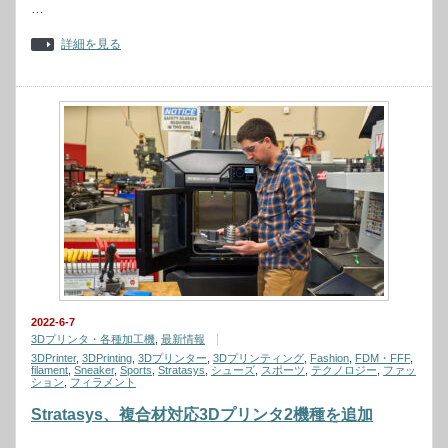
…
詳細を見る
2022-6-7
3Dプリンタ・各種加工機
,
最新情報
3DPrinter
,
3DPrinting
,
3Dプリンター
,
3Dプリンティング
,
Fashion
,
FDM・FFF
,
filament
,
Sneaker
,
Sports
,
Stratasys
,
シューズ
,
スポーツ
,
テクノロジー
,
ファッ
ション
,
フィラメント
Stratasys、複合材対応3Dプリンタ2機種を追加
…