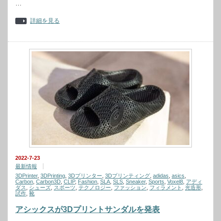
…
詳細を見る
2022-7-23
最新情報
3DPrinter
,
3DPrinting
,
3Dプリンター
,
3Dプリンティング
,
adidas
,
asics
,
Carbon
,
Carbon3D
,
CLIP
,
Fashion
,
SLA
,
SLS
,
Sneaker
,
Sports
,
Voxel8
,
アディ
ダス
,
シューズ
,
スポーツ
,
テクノロジー
,
ファッション
,
フィラメント
,
光造形
,
試作
,
靴
アシックスが3Dプリントサンダルを発表