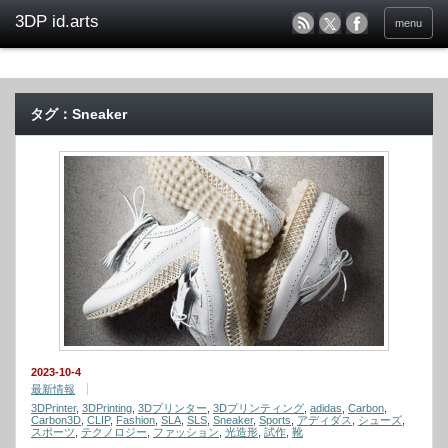
menu
タグ：Sneaker
2023-10-4
最新情報
3DPrinter
,
3DPrinting
,
3Dプリンター
,
3Dプリンティング
,
adidas
,
Carbon
,
Carbon3D
,
CLIP
,
Fashion
,
SLA
,
SLS
,
Sneaker
,
Sports
,
アディダス
,
シューズ
,
スポーツ
,
テクノロジー
,
ファッション
,
光造形
,
試作
,
靴