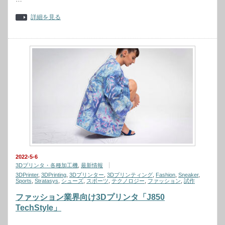
詳細を見る
2022-5-6
3Dプリンタ・各種加工機
,
最新情報
3DPrinter
,
3DPrinting
,
3Dプリンター
,
3Dプリンティング
,
Fashion
,
Sneaker
,
Sports
,
Stratasys
,
シューズ
,
スポーツ
,
テクノロジー
,
ファッション
,
試作
ファッション業界向け3Dプリンタ「J850
TechStyle」
…