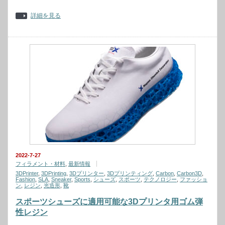
詳細を見る
2022-7-27
フィラメント・材料
,
最新情報
3DPrinter
,
3DPrinting
,
3Dプリンター
,
3Dプリンティング
,
Carbon
,
Carbon3D
,
Fashion
,
SLA
,
Sneaker
,
Sports
,
シューズ
,
スポーツ
,
テクノロジー
,
ファッショ
ン
,
レジン
,
光造形
,
靴
スポーツシューズに適用可能な3Dプリンタ用ゴム弾
性レジン