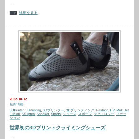
…
詳細を見る
2022-10-12
最新情報
3DPrinter
,
3DPrinting
,
3Dプリンター
,
3Dプリンティング
,
Fashion
,
HP
,
Multi Jet
Fusion
,
Sculpteo
,
Sneaker
,
Sports
,
シューズ
,
スポーツ
,
テクノロジー
,
ファッ
ション
世界初の3Dプリントクライミングシューズ
…