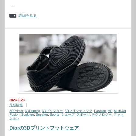
…
詳細を見る
2023-1-23
最新情報
3DPrinter
,
3DPrinting
,
3Dプリンター
,
3Dプリンティング
,
Fashion
,
HP
,
Multi Jet
Fusion
,
Sculpteo
,
Sneaker
,
Sports
,
シューズ
,
スポーツ
,
テクノロジー
,
ファッ
ション
Diorの3Dプリントフットウェア