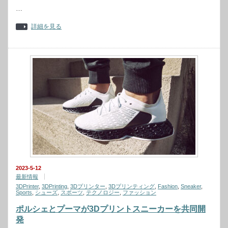
…
詳細を見る
2023-5-12
最新情報
3DPrinter
,
3DPrinting
,
3Dプリンター
,
3Dプリンティング
,
Fashion
,
Sneaker
,
Sports
,
シューズ
,
スポーツ
,
テクノロジー
,
ファッション
ポルシェとプーマが3Dプリントスニーカーを共同開
発