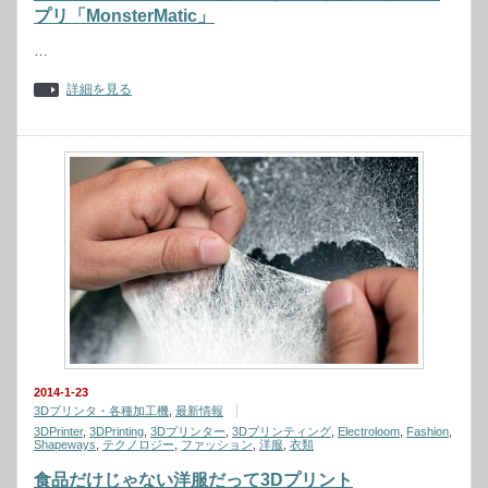
プリ「MonsterMatic」
…
詳細を見る
2014-1-23
3Dプリンタ・各種加工機
,
最新情報
3DPrinter
,
3DPrinting
,
3Dプリンター
,
3Dプリンティング
,
Electroloom
,
Fashion
,
Shapeways
,
テクノロジー
,
ファッション
,
洋服
,
衣類
食品だけじゃない洋服だって3Dプリント