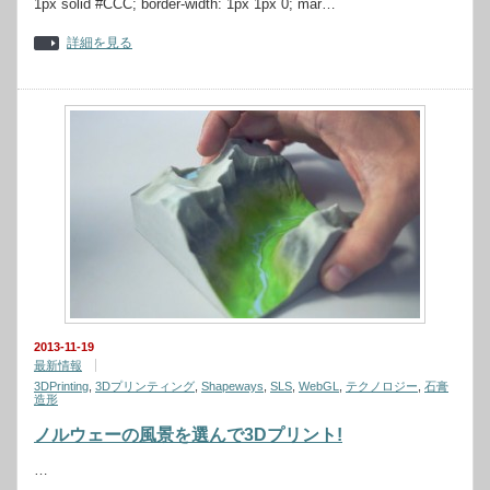
1px solid #CCC; border-width: 1px 1px 0; mar…
詳細を見る
2013-11-19
最新情報
3DPrinting
,
3Dプリンティング
,
Shapeways
,
SLS
,
WebGL
,
テクノロジー
,
石膏
造形
ノルウェーの風景を選んで3Dプリント!
…