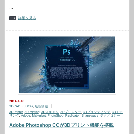
…
詳細を見る
2014-1-16
3DCAD・3DCG
,
最新情報
3DPrinter
,
3DPrinting
,
3Dスキャン
,
3Dプリンター
,
3Dプリンティング
,
3Dモデ
リング
,
Adobe
,
Makerbot
,
PhotoShop
,
Replicator
,
Shapeways
,
テクノロジー
Adobe Photoshop CCが3Dプリント機能を搭載