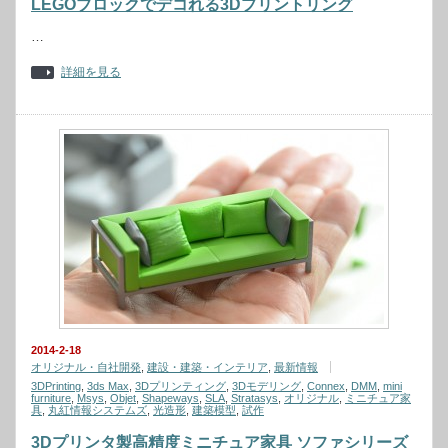
LEGOブロックでデコれる3Dプリントリング
…
詳細を見る
2014-2-18
オリジナル・自社開発
,
建設・建築・インテリア
,
最新情報
3DPrinting
,
3ds Max
,
3Dプリンティング
,
3Dモデリング
,
Connex
,
DMM
,
mini
furniture
,
Msys
,
Objet
,
Shapeways
,
SLA
,
Stratasys
,
オリジナル
,
ミニチュア家
具
,
丸紅情報システムズ
,
光造形
,
建築模型
,
試作
3Dプリンタ製高精度ミニチュア家具 ソファシリーズ