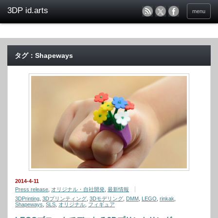
menu
タグ：Shapeways
2014-4-11
Press release
,
オリジナル・自社開発
,
最新情報
3DPrinting
,
3Dプリンティング
,
3Dモデリング
,
DMM
,
LEGO
,
rinkak
,
Shapeways
,
SLS
,
オリジナル
,
フィギュア