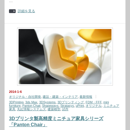
…
詳細を見る
2014-1-6
オリジナル・自社開発
,
建設・建築・インテリア
,
最新情報
3DPrinting
,
3ds Max
,
3DSystems
,
3Dプリンティング
,
FDM・FFF
,
mini
furniture
,
Panton Chair
,
Shapeways
,
Stratasys
,
uPrint
,
オリジナル
,
ミニチュア
家具
,
丸紅情報システムズ
,
建築模型
,
試作
3Dプリンタ製高精度ミニチュア家具シリーズ
「Panton Chair」