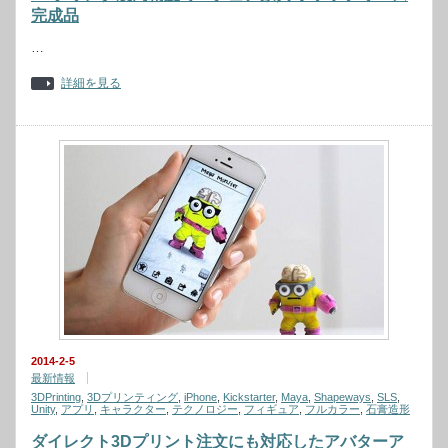
完成品
…
詳細を見る
2014-2-5
最新情報
3DPrinting
,
3Dプリンティング
,
iPhone
,
Kickstarter
,
Maya
,
Shapeways
,
SLS
,
Unity
,
アプリ
,
キャラクター
,
テクノロジー
,
フィギュア
,
フルカラー
,
石膏造形
ダイレクト3Dプリント注文にも対応したアバターア