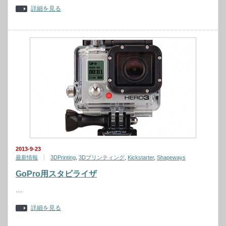
詳細を見る
2013-9-23
最新情報
3DPrinting
,
3Dプリンティング
,
Kickstarter
,
Shapeways
GoPro用スタビライザ
…
詳細を見る