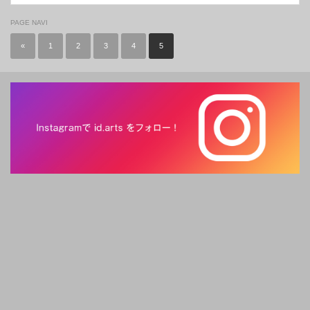
PAGE NAVI
«
1
2
3
4
5