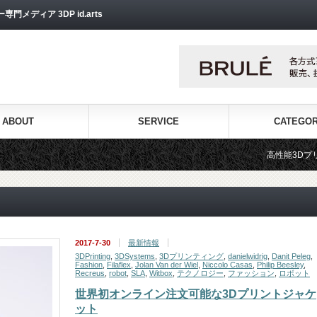
ディア 3DP id.arts
ABOUT
SERVICE
CATEGO
高性能3Dプリンターを販売する
2017-7-30
最新情報
3DPrinting
,
3DSystems
,
3Dプリンティング
,
danielwidrig
,
Danit Peleg
,
Fashion
,
Filaflex
,
Jolan Van der Wiel
,
Niccolo Casas
,
Philip Beesley
,
Recreus
,
robot
,
SLA
,
Witbox
,
テクノロジー
,
ファッション
,
ロボット
世界初オンライン注文可能な3Dプリントジャケ
ット