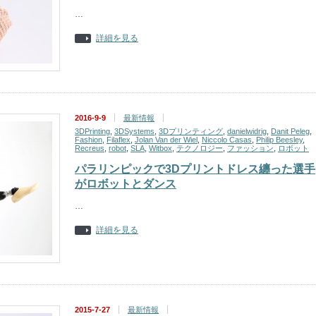
…
詳細を見る
2016-9-9
最新情報
3DPrinting
,
3DSystems
,
3Dプリンティング
,
danielwidrig
,
Danit Peleg
,
Fashion
,
Filaflex
,
Jolan Van der Wiel
,
Niccolo Casas
,
Philip Beesley
,
Recreus
,
robot
,
SLA
,
Witbox
,
テクノロジー
,
ファッション
,
ロボット
パラリンピックで3Dプリントドレス纏った選手
がロボットとダンス
…
詳細を見る
2015-7-27
最新情報