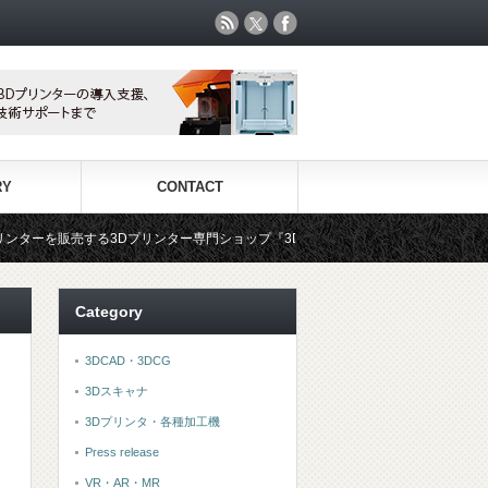
RY
CONTACT
3Dプリンター専門ショップ『3DPS id.arts』
3Dプリンタ用材料
Category
3DCAD・3DCG
3Dスキャナ
3Dプリンタ・各種加工機
Press release
VR・AR・MR