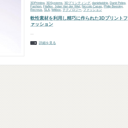
3DPrinting
,
3DSystems
,
3Dプリンティング
,
danielwidrig
,
Danit Peleg
,
Fashion
,
Filaflex
,
Jolan Van der Wiel
,
Niccolo Casas
,
Philip Beesley
,
Recreus
,
SLA
,
Witbox
,
テクノロジー
,
ファッション
軟性素材を利用し精巧に作られた3Dプリントフ
ァッション
…
詳細を見る